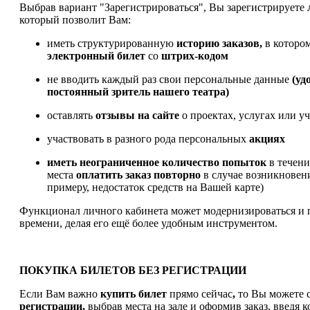
Выбрав вариант "Зарегистрироваться", Вы зарегистрируете
который позволит Вам:
иметь структурированную
историю заказов,
в которо
электронный билет
со
штрих-кодом
не вводить каждый раз свои персональные данные
(уд
постоянный зритель нашего театра)
оставлять
отзывы на сайте
о проектах, услугах или у
участвовать в разного рода персональных
акциях
иметь
неограниченное количество попыток
в течен
места
оплатить заказ
повторно
в случае возникновен
примеру, недостаток средств на Вашей карте)
Функционал личного кабинета может модернизироваться и 
времени, делая его ещё более удобным инструментом.
ПОКУПКА БИЛЕТОВ БЕЗ РЕГИСТРАЦИИ
Если Вам важно
купить билет
прямо сейчас
,
то Вы можете с
регистрации,
выбрав места на зале и оформив заказ, введя к