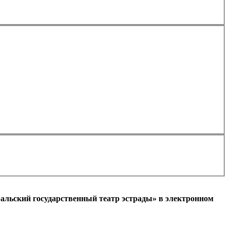
Применить
альский государственный театр эстрады» в электронном
l)
+7
Ваш мобильный номер