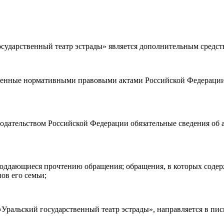
ударственный театр эстрады» является дополнительным средст
а возврата
билетов, а также
правила посещения театра.
Я озн
ности)
, принимаю её, и даю своё согласие на обработку своих персональных данных (фамилии, имени, адреса электронной
ленные нормативными правовыми актами Российской Федерации 
о покупаю билет(-ы) для лиц, соответсвующих возрастной кате
нодательством Российской Федерации обязательные сведения об 
е поддающиеся прочтению обращения; обращения, в которых соде
ов его семьи;
ральский государственный театр эстрады», направляется в пис