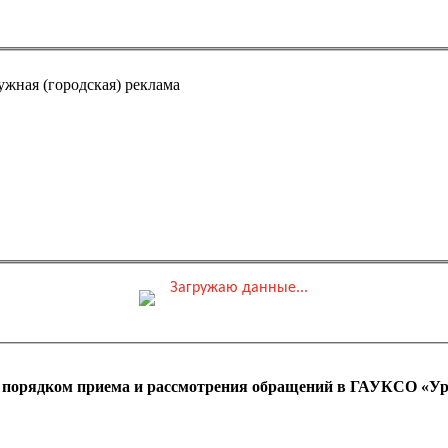
ужная (городская) реклама
Загружаю данные...
0 ₽
ные места
Обшая стоимость заказа
с порядком приема и рассмотрения обращений в ГАУКСО «Ур
 оплаты ПК)
Адрес эл. почты (e-mai