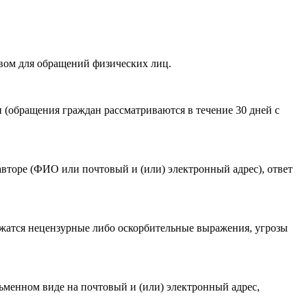
вом для обращений физических лиц.
акомлен(-а) с
Политикой ГАУКСО «УГТЭ» в отношении
(обращения граждан рассматриваются в течение 30 дней с
гории мероприятия
.
авторе (ФИО или почтовый и (или) электронный адрес), ответ
ржатся нецензурные либо оскорбительные выражения, угрозы
ьменном виде на почтовый и (или) электронный адрес,