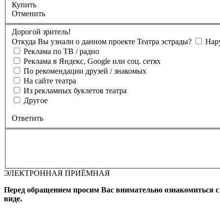
Купить
Отменить
Дорогой зритель!
Откуда Вы узнали о данном проекте Театра эстрады?
Нар
Реклама по ТВ / радио
Реклама в Яндекс, Google или соц. сетях
По рекомендации друзей / знакомых
На сайте театра
Из рекламных буклетов театра
Другое
Ответить
ЭЛЕКТРОННАЯ ПРИЁМНАЯ
Вы бронируете места на
Мероприятие состоится
Зал
Выбран
Промокод
Перед обращением просим Вас внимательно ознакомиться 
виде.
Фамилия, Имя (Отчество для
телефона