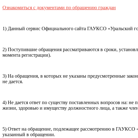
Способ оплаты
Ознакомиться с документами по обращению граждан
Пушкинская
Банковская карта
карта
1) Данный сервис Официального сайта ГАУКСО «Уральский гос
Я ознакомлен(-а) и принимаю:
правила покупки
и
правил
обработки персональных данных (политикой конфиденциаль
2) Поступившие обращения рассматриваются в сроки, установ
почты, контактного номера телефона).
Я подтверждаю, чт
момента регистрации).
Подтвердить
Отменить
3) На обращения, в которых не указаны предусмотренные зако
не дается.
4) Не дается ответ по существу поставленных вопросов на: н
жизни, здоровью и имуществу должностного лица, а также член
5) Ответ на обращение, подлежащее рассмотрению в ГАУКСО «У
указанный в обращении.