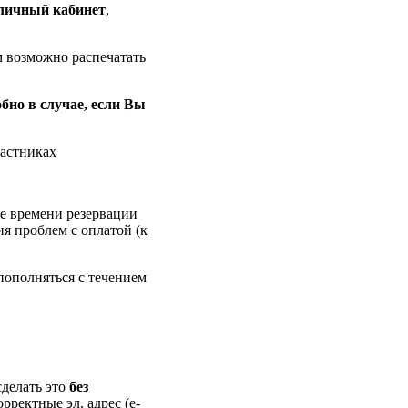
личный кабинет
,
м возможно распечатать
обно в случае, если Вы
частниках
ие времени резервации
ия проблем с оплатой (к
пополняться с течением
делать это
без
орректные эл. адрес (e-