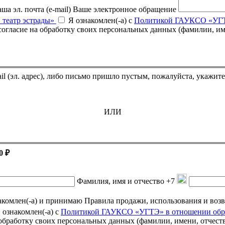
ша эл. почта (e-mail)
Ваше электронное обращение
 театр эстрады»
Я ознакомлен(-а) с
Политикой ГАУКСО «УГТЭ
Если Вы оплатили билет, но он не пришёл на указанный e-mail (эл. адрес),
ИЛИ
0 ₽
Фамилия, имя и отчество
+7
омлен(-а) и принимаю Правила продажи, использования и возврата подарочных се
 ознакомлен(-а) с
Политикой ГАУКСО «УГТЭ» в отношении обра
а обработку своих персональных данных (фамилии, имени, отчест