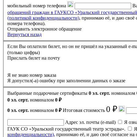
мобильный номер телефона
Ва
обращений граждан в ГАУКСО «Уральский государственный
(политикой конфиденциальности)
, принимаю её, и даю своё согласие на обработку своих персональных данных (фамилии, имени, отчества, адреса электронной почты, контактного
номера телефона).
Отправить электронное обращение
Вернуться назад
(только цифры)
Прислать билет на почту
Я не знаю номер заказа
Я допустил(-а) ошибку при заполнении данных о заказе
Выбранные подарочные сертификаты
0 эл. серт.
номиналом
0 эл. серт.
номиналом
0 ₽
0 ₽
0 эл. серт.
номиналом
0 ₽
Итоговая стоимость
Адрес эл. почты (e-mail)
Я ознак
ГАУК СО «Уральский государственный театр эстрады».
Я
конфиденциальности)
, принимаю её, и даю своё согласие н