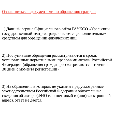
почты (e-mail)
+7
Ваш
мобильный номер телефона
Ознакомиться с документами по обращению граждан
Способ оплаты
Пушкинская
Банковская карта
карта
1) Данный сервис Официального сайта ГАУКСО «Уральский
государственный театр эстрады» является дополнительным
средством для обращений физических лиц.
Я ознакомлен(-а) и принимаю:
правила покупки
и
правила возврата
билетов, а также
правила посещения
2) Поступившие обращения рассматриваются в сроки,
театра.
Я ознакомлен(-а) с
Политикой ГАУКСО
установленные нормативными правовыми актами Российской
«УГТЭ» в отношении обработки персональных данных
Федерации (обращения граждан рассматриваются в течение
(политикой конфиденциальности)
, принимаю её, и даю
30 дней с момента регистрации).
своё согласие на обработку своих персональных данных
(фамилии, имени, адреса электронной почты,
контактного номера телефона).
Я подтверждаю, что
3) На обращения, в которых не указаны предусмотренные
покупаю билет(-ы) для лиц, соответсвующих возрастной
законодательством Российской Федерации обязательные
категории мероприятия
.
сведения об авторе (ФИО или почтовый и (или) электронный
адрес), ответ не дается.
Подтвердить
Отменить