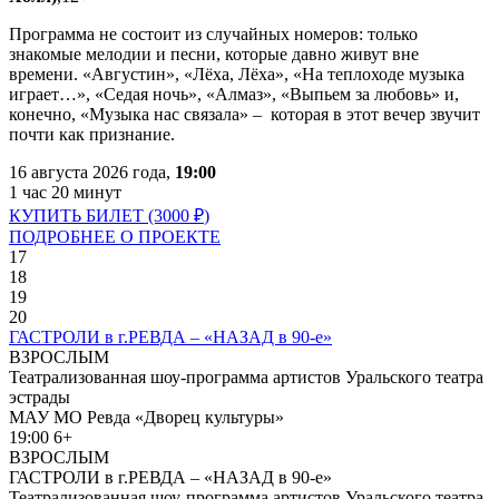
Программа не состоит из случайных номеров: только
знакомые мелодии и песни, которые давно живут вне
времени.
«Августин», «Лёха, Лёха», «На теплоходе музыка
играет…», «Седая ночь», «Алмаз», «Выпьем за любовь» и
,
конечно, «Музыка нас связала» – которая в этот вечер звучит
почти как признание.
16 августа 2026 года,
19:00
1 час 20 минут
КУПИТЬ БИЛЕТ (3000
₽
)
ПОДРОБНЕЕ О ПРОЕКТЕ
17
18
19
20
ГАСТРОЛИ в г.РЕВДА – «НАЗАД в 90-е»
ВЗРОСЛЫМ
Театрализованная шоу-программа артистов Уральского театра
эстрады
МАУ МО Ревда «Дворец культуры»
19:00
6+
ВЗРОСЛЫМ
ГАСТРОЛИ в г.РЕВДА – «НАЗАД в 90-е»
Театрализованная шоу-программа артистов Уральского театра