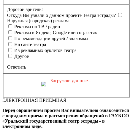
Дорогой зритель!
Откуда Вы узнали о данном проекте Театра эстрады?
Наружная (городская) реклама
Реклама по ТВ / радио
Реклама в Яндекс, Google или соц. сетях
По рекомендации друзей / знакомых
На сайте театра
Из рекламных буклетов театра
Другое
Ответить
Загружаю данные...
Вы бронируете места на
Мероприятие состоится
Зал
ЭЛЕКТРОННАЯ ПРИЁМНАЯ
0 ₽
Выбранные места
Обшая стоимость заказа
Перед обращением просим Вас внимательно ознакомиться
Промокод
Применить
с порядком приема и рассмотрения обращений в ГАУКСО
«Уральский государственный театр эстрады» в
Фамилия, Имя (Отчество
электронном виде.
для оплаты ПК)
Адрес эл.