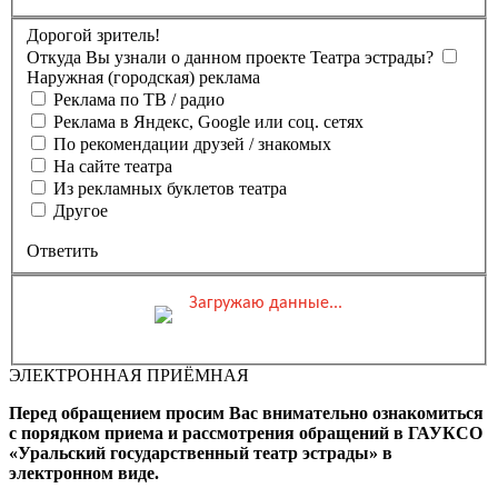
Дорогой зритель!
Откуда Вы узнали о данном проекте Театра эстрады?
Наружная (городская) реклама
Реклама по ТВ / радио
Реклама в Яндекс, Google или соц. сетях
По рекомендации друзей / знакомых
На сайте театра
Из рекламных буклетов театра
Другое
Ответить
Загружаю данные...
Вы бронируете места на
Мероприятие состоится
Зал
ЭЛЕКТРОННАЯ ПРИЁМНАЯ
0 ₽
Выбранные места
Обшая стоимость заказа
Перед обращением просим Вас внимательно ознакомиться
Промокод
Применить
с порядком приема и рассмотрения обращений в ГАУКСО
«Уральский государственный театр эстрады» в
Фамилия, Имя (Отчество
электронном виде.
для оплаты ПК)
Адрес эл.