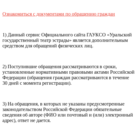
почты (e-mail)
+7
Ваш
мобильный номер телефона
Ознакомиться с документами по обращению граждан
Способ оплаты
Пушкинская
Банковская карта
карта
1) Данный сервис Официального сайта ГАУКСО «Уральский
государственный театр эстрады» является дополнительным
средством для обращений физических лиц.
Я ознакомлен(-а) и принимаю:
правила покупки
и
правила возврата
билетов, а также
правила посещения
2) Поступившие обращения рассматриваются в сроки,
театра.
Я ознакомлен(-а) с
Политикой ГАУКСО
установленные нормативными правовыми актами Российской
«УГТЭ» в отношении обработки персональных данных
Федерации (обращения граждан рассматриваются в течение
(политикой конфиденциальности)
, принимаю её, и даю
30 дней с момента регистрации).
своё согласие на обработку своих персональных данных
(фамилии, имени, адреса электронной почты,
контактного номера телефона).
Я подтверждаю, что
3) На обращения, в которых не указаны предусмотренные
покупаю билет(-ы) для лиц, соответсвующих возрастной
законодательством Российской Федерации обязательные
категории мероприятия
.
сведения об авторе (ФИО или почтовый и (или) электронный
адрес), ответ не дается.
Подтвердить
Отменить