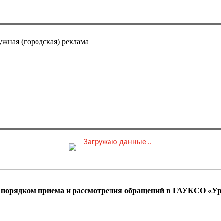
ужная (городская) реклама
Загружаю данные...
0 ₽
ные места
Обшая стоимость заказа
с порядком приема и рассмотрения обращений в ГАУКСО «Ур
 оплаты ПК)
Адрес эл. почты (e-mai