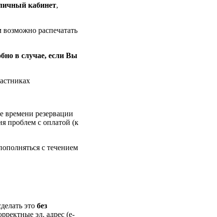
личный кабинет
,
м возможно распечатать
обно в случае, если Вы
частниках
ие времени резервации
ия проблем с оплатой (к
пополняться с течением
делать это
без
орректные эл. адрес (e-