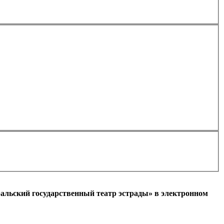
Применить
альский государственный театр эстрады» в электронном
l)
+7
Ваш мобильный номер