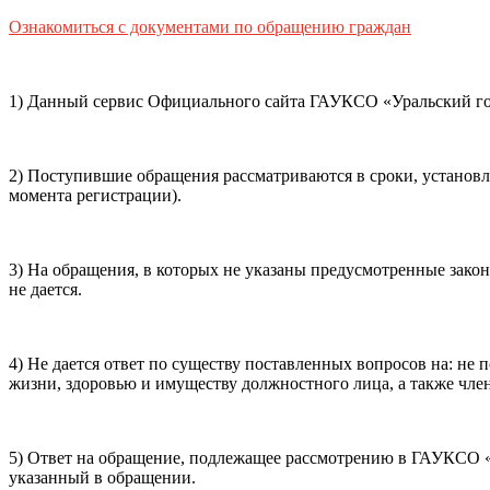
Способ оплаты
Ознакомиться с документами по обращению граждан
Пушкинская
Банковская карта
карта
1) Данный сервис Официального сайта ГАУКСО «Уральский гос
Я ознакомлен(-а) и принимаю:
правила покупки
и
правил
обработки персональных данных (политикой конфиденциаль
2) Поступившие обращения рассматриваются в сроки, установ
почты, контактного номера телефона).
Я подтверждаю, чт
момента регистрации).
Подтвердить
Отменить
3) На обращения, в которых не указаны предусмотренные зако
не дается.
4) Не дается ответ по существу поставленных вопросов на: н
жизни, здоровью и имуществу должностного лица, а также член
5) Ответ на обращение, подлежащее рассмотрению в ГАУКСО «У
указанный в обращении.