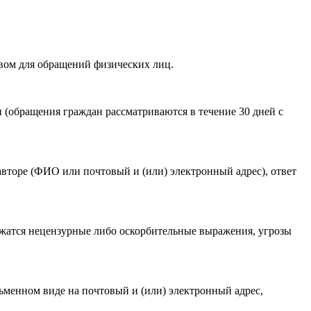
вом для обращений физических лиц.
акомлен(-а) с
Политикой ГАУКСО «УГТЭ» в отношении
(обращения граждан рассматриваются в течение 30 дней с
гории мероприятия
.
авторе (ФИО или почтовый и (или) электронный адрес), ответ
ржатся нецензурные либо оскорбительные выражения, угрозы
ьменном виде на почтовый и (или) электронный адрес,