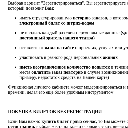
Выбрав вариант "Зарегистрироваться", Вы зарегистрируете
который позволит Вам:
иметь структурированную
историю заказов,
в которо
электронный билет
со
штрих-кодом
не вводить каждый раз свои персональные данные
(уд
постоянный зритель нашего театра)
оставлять
отзывы на сайте
о проектах, услугах или у
участвовать в разного рода персональных
акциях
иметь
неограниченное количество попыток
в течен
места
оплатить заказ
повторно
в случае возникновен
примеру, недостаток средств на Вашей карте)
Функционал личного кабинета может модернизироваться и 
времени, делая его ещё более удобным инструментом.
ПОКУПКА БИЛЕТОВ БЕЗ РЕГИСТРАЦИИ
Если Вам важно
купить билет
прямо сейчас
,
то Вы можете с
регистрации,
выбрав места на зале и оформив заказ, введя к