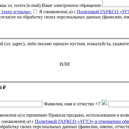
ша эл. почта (e-mail)
Ваше электронное обращение
 театр эстрады»
Я ознакомлен(-а) с
Политикой ГАУКСО «УГТЭ
Если Вы оплатили билет, но он не пришёл на указанный e-mail (эл. адрес),
ИЛИ
0 ₽
Фамилия, имя и отчество
+7
омлен(-а) и принимаю Правила продажи, использования и возврата подарочных се
 ознакомлен(-а) с
Политикой ГАУКСО «УГТЭ» в отношении обра
а обработку своих персональных данных (фамилии, имени, отчест