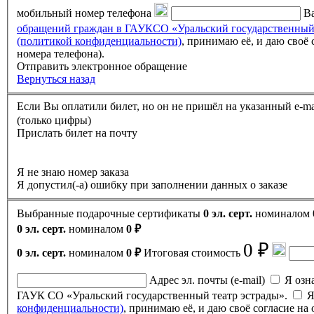
мобильный номер телефона
Ва
обращений граждан в ГАУКСО «Уральский государственный
(политикой конфиденциальности)
, принимаю её, и даю своё согласие на обработку своих персональных данных (фамилии, имени, отчества, адреса электронной почты, контактного
номера телефона).
Отправить электронное обращение
Вернуться назад
(только цифры)
Прислать билет на почту
Я не знаю номер заказа
Я допустил(-а) ошибку при заполнении данных о заказе
Выбранные подарочные сертификаты
0 эл. серт.
номиналом
0 эл. серт.
номиналом
0 ₽
0 ₽
0 эл. серт.
номиналом
0 ₽
Итоговая стоимость
Адрес эл. почты (e-mail)
Я ознак
ГАУК СО «Уральский государственный театр эстрады».
Я
конфиденциальности)
, принимаю её, и даю своё согласие н