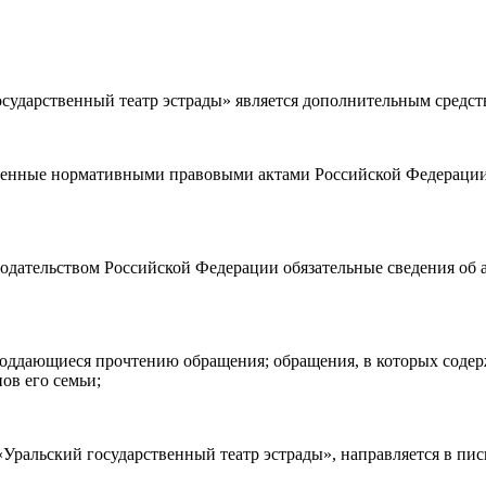
ударственный театр эстрады» является дополнительным средст
а возврата
билетов, а также
правила посещения театра.
Я озн
ности)
, принимаю её, и даю своё согласие на обработку своих персональных данных (фамилии, имени, адреса электронной
ленные нормативными правовыми актами Российской Федерации 
о покупаю билет(-ы) для лиц, соответсвующих возрастной кате
нодательством Российской Федерации обязательные сведения об 
е поддающиеся прочтению обращения; обращения, в которых соде
ов его семьи;
ральский государственный театр эстрады», направляется в пис