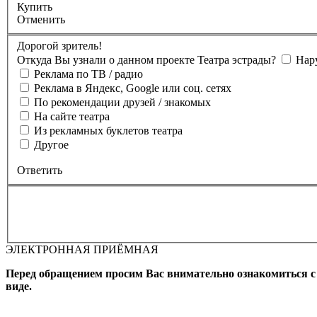
Купить
Отменить
Дорогой зритель!
Откуда Вы узнали о данном проекте Театра эстрады?
Нар
Реклама по ТВ / радио
Реклама в Яндекс, Google или соц. сетях
По рекомендации друзей / знакомых
На сайте театра
Из рекламных буклетов театра
Другое
Ответить
ЭЛЕКТРОННАЯ ПРИЁМНАЯ
Вы бронируете места на
Мероприятие состоится
Зал
Выбран
Промокод
Перед обращением просим Вас внимательно ознакомиться 
виде.
Фамилия, Имя (Отчество для
телефона