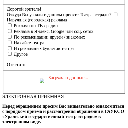
Дорогой зритель!
Откуда Вы узнали о данном проекте Театра эстрады?
Наружная (городская) реклама
Реклама по ТВ / радио
Реклама в Яндекс, Google или соц. сетях
По рекомендации друзей / знакомых
На сайте театра
Из рекламных буклетов театра
Другое
Ответить
Загружаю данные...
Вы бронируете места на
Мероприятие состоится
Зал
ЭЛЕКТРОННАЯ ПРИЁМНАЯ
0 ₽
Выбранные места
Обшая стоимость заказа
Перед обращением просим Вас внимательно ознакомиться
Промокод
Применить
с порядком приема и рассмотрения обращений в ГАУКСО
«Уральский государственный театр эстрады» в
Фамилия, Имя (Отчество
электронном виде.
для оплаты ПК)
Адрес эл.