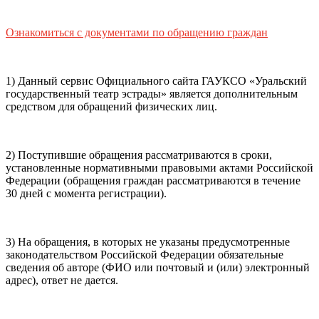
почты (e-mail)
+7
Ваш
мобильный номер телефона
Ознакомиться с документами по обращению граждан
Способ оплаты
Пушкинская
Банковская карта
карта
1) Данный сервис Официального сайта ГАУКСО «Уральский
государственный театр эстрады» является дополнительным
средством для обращений физических лиц.
Я ознакомлен(-а) и принимаю:
правила покупки
и
правила возврата
билетов, а также
правила посещения
2) Поступившие обращения рассматриваются в сроки,
театра.
Я ознакомлен(-а) с
Политикой ГАУКСО
установленные нормативными правовыми актами Российской
«УГТЭ» в отношении обработки персональных данных
Федерации (обращения граждан рассматриваются в течение
(политикой конфиденциальности)
, принимаю её, и даю
30 дней с момента регистрации).
своё согласие на обработку своих персональных данных
(фамилии, имени, адреса электронной почты,
контактного номера телефона).
Я подтверждаю, что
3) На обращения, в которых не указаны предусмотренные
покупаю билет(-ы) для лиц, соответсвующих возрастной
законодательством Российской Федерации обязательные
категории мероприятия
.
сведения об авторе (ФИО или почтовый и (или) электронный
адрес), ответ не дается.
Подтвердить
Отменить