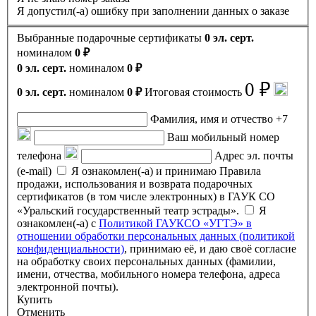
Я допустил(-а) ошибку при заполнении данных о заказе
Выбранные подарочные сертификаты
0 эл. серт.
номиналом
0 ₽
0 эл. серт.
номиналом
0 ₽
0 ₽
0 эл. серт.
номиналом
0 ₽
Итоговая стоимость
Фамилия, имя и отчество
+7
Ваш мобильный номер
телефона
Адрес эл. почты
(e-mail)
Я ознакомлен(-а) и принимаю Правила
продажи, использования и возврата подарочных
сертификатов (в том числе электронных) в ГАУК СО
«Уральский государственный театр эстрады».
Я
ознакомлен(-а) с
Политикой ГАУКСО «УГТЭ» в
отношении обработки персональных данных (политикой
конфиденциальности)
, принимаю её, и даю своё согласие
на обработку своих персональных данных (фамилии,
имени, отчества, мобильного номера телефона, адреса
электронной почты).
Купить
Отменить