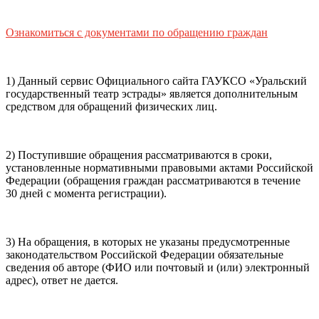
почты (e-mail)
+7
Ваш
мобильный номер телефона
Ознакомиться с документами по обращению граждан
Способ оплаты
Пушкинская
Банковская карта
карта
1) Данный сервис Официального сайта ГАУКСО «Уральский
государственный театр эстрады» является дополнительным
средством для обращений физических лиц.
Я ознакомлен(-а) и принимаю:
правила покупки
и
правила возврата
билетов, а также
правила посещения
2) Поступившие обращения рассматриваются в сроки,
театра.
Я ознакомлен(-а) с
Политикой ГАУКСО
установленные нормативными правовыми актами Российской
«УГТЭ» в отношении обработки персональных данных
Федерации (обращения граждан рассматриваются в течение
(политикой конфиденциальности)
, принимаю её, и даю
30 дней с момента регистрации).
своё согласие на обработку своих персональных данных
(фамилии, имени, адреса электронной почты,
контактного номера телефона).
Я подтверждаю, что
3) На обращения, в которых не указаны предусмотренные
покупаю билет(-ы) для лиц, соответсвующих возрастной
законодательством Российской Федерации обязательные
категории мероприятия
.
сведения об авторе (ФИО или почтовый и (или) электронный
адрес), ответ не дается.
Подтвердить
Отменить