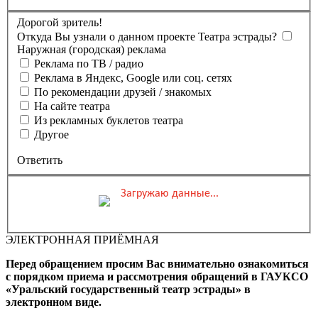
Дорогой зритель!
Откуда Вы узнали о данном проекте Театра эстрады?
Наружная (городская) реклама
Реклама по ТВ / радио
Реклама в Яндекс, Google или соц. сетях
По рекомендации друзей / знакомых
На сайте театра
Из рекламных буклетов театра
Другое
Ответить
Загружаю данные...
Вы бронируете места на
Мероприятие состоится
Зал
ЭЛЕКТРОННАЯ ПРИЁМНАЯ
0 ₽
Выбранные места
Обшая стоимость заказа
Перед обращением просим Вас внимательно ознакомиться
Промокод
Применить
с порядком приема и рассмотрения обращений в ГАУКСО
«Уральский государственный театр эстрады» в
Фамилия, Имя (Отчество
электронном виде.
для оплаты ПК)
Адрес эл.