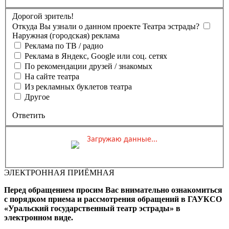
Дорогой зритель!
Откуда Вы узнали о данном проекте Театра эстрады?
Наружная (городская) реклама
Реклама по ТВ / радио
Реклама в Яндекс, Google или соц. сетях
По рекомендации друзей / знакомых
На сайте театра
Из рекламных буклетов театра
Другое
Ответить
Загружаю данные...
Вы бронируете места на
Мероприятие состоится
Зал
ЭЛЕКТРОННАЯ ПРИЁМНАЯ
0 ₽
Выбранные места
Обшая стоимость заказа
Перед обращением просим Вас внимательно ознакомиться
Промокод
Применить
с порядком приема и рассмотрения обращений в ГАУКСО
«Уральский государственный театр эстрады» в
Фамилия, Имя (Отчество
электронном виде.
для оплаты ПК)
Адрес эл.