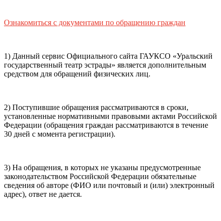
почты (e-mail)
+7
Ваш
мобильный номер телефона
Ознакомиться с документами по обращению граждан
Способ оплаты
Пушкинская
Банковская карта
карта
1) Данный сервис Официального сайта ГАУКСО «Уральский
государственный театр эстрады» является дополнительным
средством для обращений физических лиц.
Я ознакомлен(-а) и принимаю:
правила покупки
и
правила возврата
билетов, а также
правила посещения
2) Поступившие обращения рассматриваются в сроки,
театра.
Я ознакомлен(-а) с
Политикой ГАУКСО
установленные нормативными правовыми актами Российской
«УГТЭ» в отношении обработки персональных данных
Федерации (обращения граждан рассматриваются в течение
(политикой конфиденциальности)
, принимаю её, и даю
30 дней с момента регистрации).
своё согласие на обработку своих персональных данных
(фамилии, имени, адреса электронной почты,
контактного номера телефона).
Я подтверждаю, что
3) На обращения, в которых не указаны предусмотренные
покупаю билет(-ы) для лиц, соответсвующих возрастной
законодательством Российской Федерации обязательные
категории мероприятия
.
сведения об авторе (ФИО или почтовый и (или) электронный
адрес), ответ не дается.
Подтвердить
Отменить