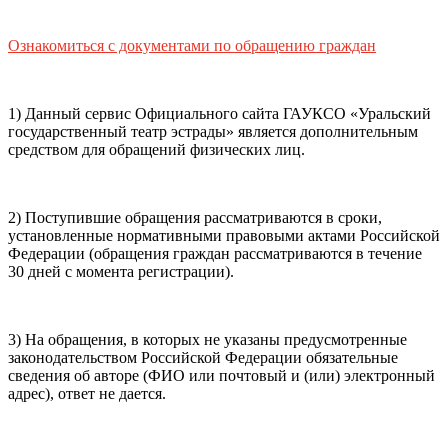
почты (e-mail)
+7
Ваш
мобильный номер телефона
Ознакомиться с документами по обращению граждан
Способ оплаты
Пушкинская
Банковская карта
карта
1) Данный сервис Официального сайта ГАУКСО «Уральский
государственный театр эстрады» является дополнительным
средством для обращений физических лиц.
Я ознакомлен(-а) и принимаю:
правила покупки
и
правила возврата
билетов, а также
правила посещения
2) Поступившие обращения рассматриваются в сроки,
театра.
Я ознакомлен(-а) с
Политикой ГАУКСО
установленные нормативными правовыми актами Российской
«УГТЭ» в отношении обработки персональных данных
Федерации (обращения граждан рассматриваются в течение
(политикой конфиденциальности)
, принимаю её, и даю
30 дней с момента регистрации).
своё согласие на обработку своих персональных данных
(фамилии, имени, адреса электронной почты,
контактного номера телефона).
Я подтверждаю, что
3) На обращения, в которых не указаны предусмотренные
покупаю билет(-ы) для лиц, соответсвующих возрастной
законодательством Российской Федерации обязательные
категории мероприятия
.
сведения об авторе (ФИО или почтовый и (или) электронный
адрес), ответ не дается.
Подтвердить
Отменить