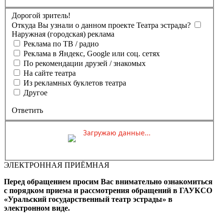
Дорогой зритель!
Откуда Вы узнали о данном проекте Театра эстрады?
Наружная (городская) реклама
Реклама по ТВ / радио
Реклама в Яндекс, Google или соц. сетях
По рекомендации друзей / знакомых
На сайте театра
Из рекламных буклетов театра
Другое
Ответить
Загружаю данные...
Вы бронируете места на
Мероприятие состоится
Зал
ЭЛЕКТРОННАЯ ПРИЁМНАЯ
0 ₽
Выбранные места
Обшая стоимость заказа
Перед обращением просим Вас внимательно ознакомиться
Промокод
Применить
с порядком приема и рассмотрения обращений в ГАУКСО
«Уральский государственный театр эстрады» в
Фамилия, Имя (Отчество
электронном виде.
для оплаты ПК)
Адрес эл.