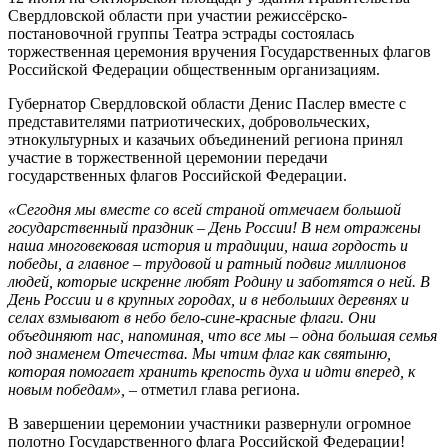
Свердловской области при участии режиссёрско-
постановочной группы Театра эстрады состоялась
торжественная церемония вручения Государственных флагов
Российской Федерации общественным организациям.
Губернатор Свердловской области Денис Паслер вместе с
представителями патриотических, добровольческих,
этнокультурных и казачьих объединений региона принял
участие в торжественной церемонии передачи
государственных флагов Российской Федерации.
«Сегодня мы вместе со всей страной отмечаем большой
государственный праздник – День России! В нем отражены
наша многовековая история и традиции, наша гордость и
победы, а главное – трудовой и ратный подвиг миллионов
людей, которые искренне любят Родину и заботятся о ней. В
День России и в крупных городах, и в небольших деревнях и
селах взмывают в небо бело-сине-красные флаги. Они
объединяют нас, напоминая, что все мы – одна большая семья
под знаменем Отечества. Мы чтим флаг как святыню,
которая помогает хранить крепость духа и идти вперед, к
новым победам»,
– отметил глава региона.
В завершении церемонии участники развернули огромное
полотно Государственного флага Российской Федерации!