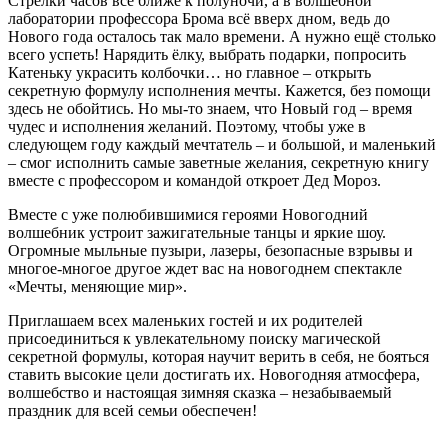
Стрелки часов всё ближе к полуночи, а в волшебной
лаборатории профессора Брома всё вверх дном, ведь до
Нового года осталось так мало времени. А нужно ещё столько
всего успеть! Нарядить ёлку, выбрать подарки, попросить
Катеньку украсить колбочки… но главное – открыть
секретную формулу исполнения мечты. Кажется, без помощи
здесь не обойтись. Но мы-то знаем, что Новый год – время
чудес и исполнения желаний. Поэтому, чтобы уже в
следующем году каждый мечтатель – и большой, и маленький
– смог исполнить самые заветные желания, секретную книгу
вместе с профессором и командой откроет Дед Мороз.
Вместе с уже полюбившимися героями Новогодний
волшебник устроит зажигательные танцы и яркие шоу.
Огромные мыльные пузыри, лазеры, безопасные взрывы и
многое-многое другое ждет вас на новогоднем спектакле
«Мечты, меняющие мир».
Приглашаем
всех маленьких гостей и их родителей
присоединиться к увлекательному поиску магической
секретной формулы, которая научит верить в себя, не бояться
ставить высокие цели достигать их.
Новогодняя атмосфера,
волшебство и настоящая зимняя сказка – незабываемый
праздник для всей семьи обеспечен!