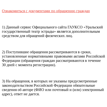
почты (e-mail)
+7
Ваш
мобильный номер телефона
Ознакомиться с документами по обращению граждан
Способ оплаты
Пушкинская
Банковская карта
карта
1) Данный сервис Официального сайта ГАУКСО «Уральский
государственный театр эстрады» является дополнительным
средством для обращений физических лиц.
Я ознакомлен(-а) и принимаю:
правила покупки
и
правила возврата
билетов, а также
правила посещения
2) Поступившие обращения рассматриваются в сроки,
театра.
Я ознакомлен(-а) с
Политикой ГАУКСО
установленные нормативными правовыми актами Российской
«УГТЭ» в отношении обработки персональных данных
Федерации (обращения граждан рассматриваются в течение
(политикой конфиденциальности)
, принимаю её, и даю
30 дней с момента регистрации).
своё согласие на обработку своих персональных данных
(фамилии, имени, адреса электронной почты,
контактного номера телефона).
Я подтверждаю, что
3) На обращения, в которых не указаны предусмотренные
покупаю билет(-ы) для лиц, соответсвующих возрастной
законодательством Российской Федерации обязательные
категории мероприятия
.
сведения об авторе (ФИО или почтовый и (или) электронный
адрес), ответ не дается.
Подтвердить
Отменить