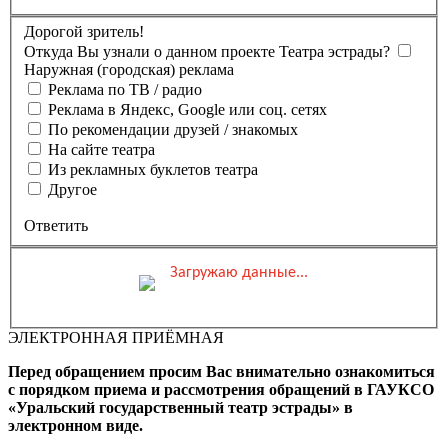
Дорогой зритель!
Откуда Вы узнали о данном проекте Театра эстрады?
Наружная (городская) реклама
Реклама по ТВ / радио
Реклама в Яндекс, Google или соц. сетях
По рекомендации друзей / знакомых
На сайте театра
Из рекламных буклетов театра
Другое
Ответить
Загружаю данные...
Вы бронируете места на
Мероприятие состоится
Зал
ЭЛЕКТРОННАЯ ПРИЁМНАЯ
0 ₽
Выбранные места
Обшая стоимость заказа
Перед обращением просим Вас внимательно ознакомиться
Промокод
Применить
с порядком приема и рассмотрения обращений в ГАУКСО
«Уральский государственный театр эстрады» в
Фамилия, Имя (Отчество
электронном виде.
для оплаты ПК)
Адрес эл.