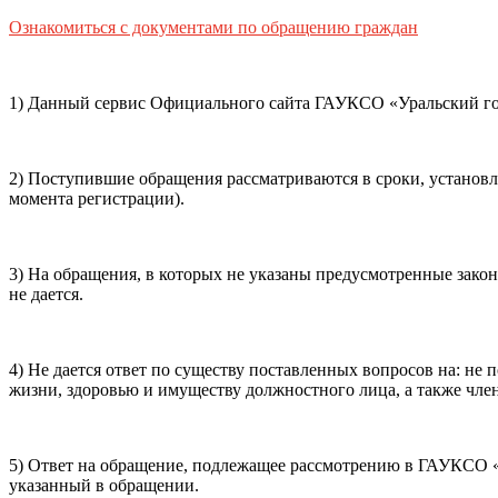
Способ оплаты
Ознакомиться с документами по обращению граждан
Пушкинская
Банковская карта
карта
1) Данный сервис Официального сайта ГАУКСО «Уральский гос
Я ознакомлен(-а) и принимаю:
правила покупки
и
правил
обработки персональных данных (политикой конфиденциаль
2) Поступившие обращения рассматриваются в сроки, установ
почты, контактного номера телефона).
Я подтверждаю, чт
момента регистрации).
Подтвердить
Отменить
3) На обращения, в которых не указаны предусмотренные зако
не дается.
4) Не дается ответ по существу поставленных вопросов на: н
жизни, здоровью и имуществу должностного лица, а также член
5) Ответ на обращение, подлежащее рассмотрению в ГАУКСО «У
указанный в обращении.