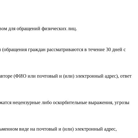
вом для обращений физических лиц.
акомлен(-а) с
Политикой ГАУКСО «УГТЭ» в отношении
(обращения граждан рассматриваются в течение 30 дней с
гории мероприятия
.
авторе (ФИО или почтовый и (или) электронный адрес), ответ
ржатся нецензурные либо оскорбительные выражения, угрозы
ьменном виде на почтовый и (или) электронный адрес,