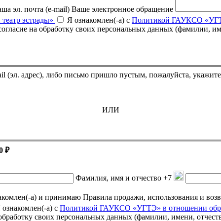
ша эл. почта (e-mail)
Ваше электронное обращение
 театр эстрады»
Я ознакомлен(-а) с
Политикой ГАУКСО «УГТЭ
Если Вы оплатили билет, но он не пришёл на указанный e-mail (эл. адрес),
ИЛИ
0 ₽
Фамилия, имя и отчество
+7
омлен(-а) и принимаю Правила продажи, использования и возврата подарочных се
 ознакомлен(-а) с
Политикой ГАУКСО «УГТЭ» в отношении обра
а обработку своих персональных данных (фамилии, имени, отчест