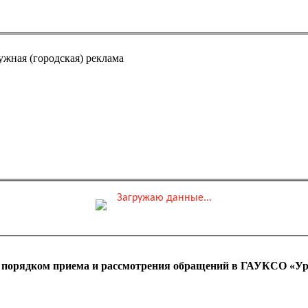
ужная (городская) реклама
Загружаю данные...
0 ₽
ные места
Обшая стоимость заказа
с порядком приема и рассмотрения обращений в ГАУКСО «Ур
 оплаты ПК)
Адрес эл. почты (e-mai