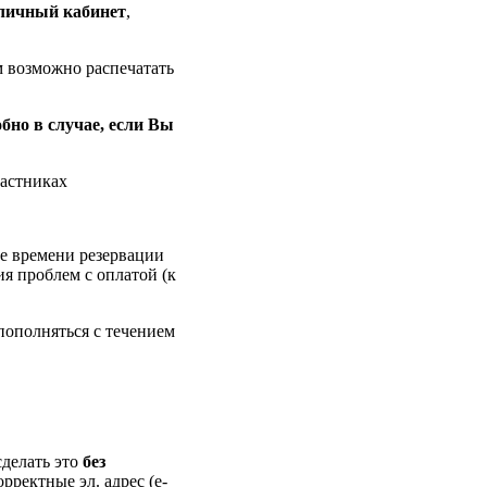
личный кабинет
,
м возможно распечатать
обно в случае, если Вы
частниках
ие времени резервации
ия проблем с оплатой (к
пополняться с течением
делать это
без
орректные эл. адрес (e-