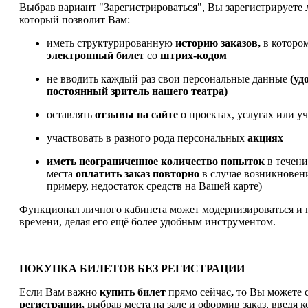
Выбрав вариант "Зарегистрироваться", Вы зарегистрируете
который позволит Вам:
иметь структурированную
историю заказов,
в которо
электронный билет
со
штрих-кодом
не вводить каждый раз свои персональные данные
(уд
постоянный зритель нашего театра)
оставлять
отзывы на сайте
о проектах, услугах или у
участвовать в разного рода персональных
акциях
иметь
неограниченное количество попыток
в течен
места
оплатить заказ
повторно
в случае возникновен
примеру, недостаток средств на Вашей карте)
Функционал личного кабинета может модернизироваться и 
времени, делая его ещё более удобным инструментом.
ПОКУПКА БИЛЕТОВ БЕЗ РЕГИСТРАЦИИ
Если Вам важно
купить билет
прямо сейчас
,
то Вы можете с
регистрации,
выбрав места на зале и оформив заказ, введя к