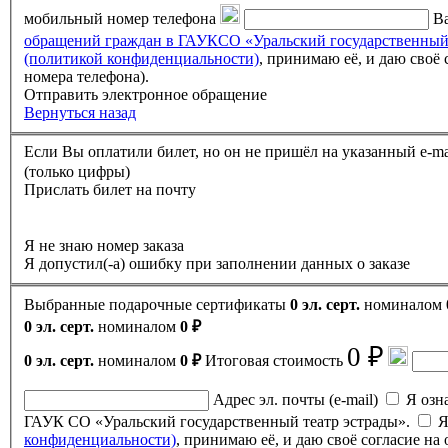
мобильный номер телефона
Ва
обращений граждан в ГАУКСО «Уральский государственный
(политикой конфиденциальности)
, принимаю её, и даю своё согласие на обработку своих персональных данных (фамилии, имени, отчества, адреса электронной почты, контактного
номера телефона).
Отправить электронное обращение
Вернуться назад
(только цифры)
Прислать билет на почту
Я не знаю номер заказа
Я допустил(-а) ошибку при заполнении данных о заказе
Выбранные подарочные сертификаты
0 эл. серт.
номиналом
0 эл. серт.
номиналом
0 ₽
0 ₽
0 эл. серт.
номиналом
0 ₽
Итоговая стоимость
Адрес эл. почты (e-mail)
Я ознак
ГАУК СО «Уральский государственный театр эстрады».
Я
конфиденциальности)
, принимаю её, и даю своё согласие н