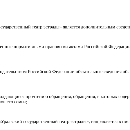
ударственный театр эстрады» является дополнительным средст
а возврата
билетов, а также
правила посещения театра.
Я озн
ности)
, принимаю её, и даю своё согласие на обработку своих персональных данных (фамилии, имени, адреса электронной
ленные нормативными правовыми актами Российской Федерации 
о покупаю билет(-ы) для лиц, соответсвующих возрастной кате
нодательством Российской Федерации обязательные сведения об 
е поддающиеся прочтению обращения; обращения, в которых соде
ов его семьи;
ральский государственный театр эстрады», направляется в пис