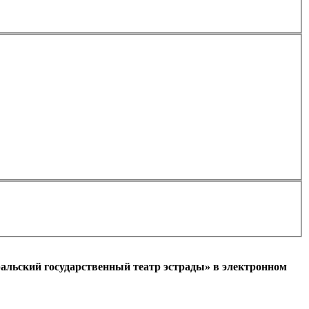
Применить
альский государственный театр эстрады» в электронном
l)
+7
Ваш мобильный номер