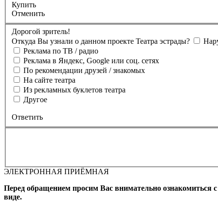
Купить
Отменить
Дорогой зритель!
Откуда Вы узнали о данном проекте Театра эстрады?
Нар
Реклама по ТВ / радио
Реклама в Яндекс, Google или соц. сетях
По рекомендации друзей / знакомых
На сайте театра
Из рекламных буклетов театра
Другое
Ответить
ЭЛЕКТРОННАЯ ПРИЁМНАЯ
Вы бронируете места на
Мероприятие состоится
Зал
Выбран
Промокод
Перед обращением просим Вас внимательно ознакомиться 
виде.
Фамилия, Имя (Отчество для
телефона