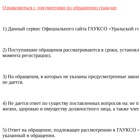
Способ оплаты
Ознакомиться с документами по обращению граждан
Пушкинская
Банковская карта
карта
1) Данный сервис Официального сайта ГАУКСО «Уральский гос
Я ознакомлен(-а) и принимаю:
правила покупки
и
правил
обработки персональных данных (политикой конфиденциаль
2) Поступившие обращения рассматриваются в сроки, установ
почты, контактного номера телефона).
Я подтверждаю, чт
момента регистрации).
Подтвердить
Отменить
3) На обращения, в которых не указаны предусмотренные зако
не дается.
4) Не дается ответ по существу поставленных вопросов на: н
жизни, здоровью и имуществу должностного лица, а также член
5) Ответ на обращение, подлежащее рассмотрению в ГАУКСО «У
указанный в обращении.