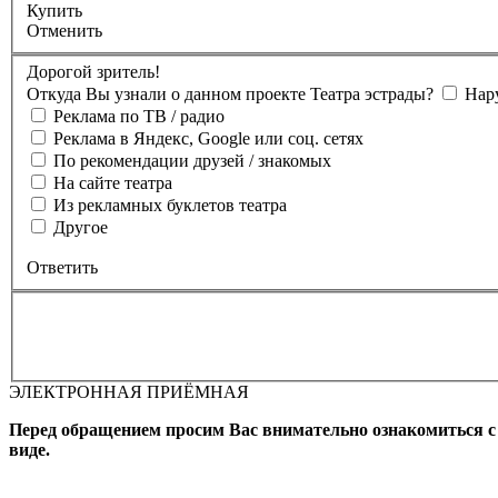
Купить
Отменить
Дорогой зритель!
Откуда Вы узнали о данном проекте Театра эстрады?
Нар
Реклама по ТВ / радио
Реклама в Яндекс, Google или соц. сетях
По рекомендации друзей / знакомых
На сайте театра
Из рекламных буклетов театра
Другое
Ответить
ЭЛЕКТРОННАЯ ПРИЁМНАЯ
Вы бронируете места на
Мероприятие состоится
Зал
Выбран
Промокод
Перед обращением просим Вас внимательно ознакомиться 
виде.
Фамилия, Имя (Отчество для
телефона