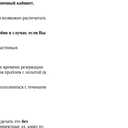
личный кабинет
,
м возможно распечатать
обно в случае, если Вы
частниках
ие времени резервации
ия проблем с оплатой (к
пополняться с течением
делать это
без
орректные эл. адрес (e-