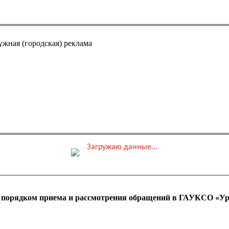
ужная (городская) реклама
Загружаю данные...
0 ₽
ные места
Обшая стоимость заказа
с порядком приема и рассмотрения обращений в ГАУКСО «Ур
 оплаты ПК)
Адрес эл. почты (e-mai