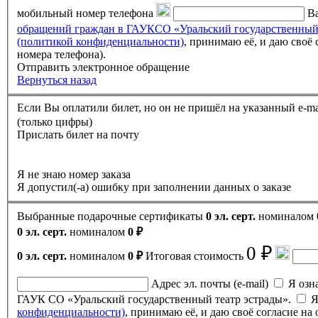
мобильный номер телефона
Ва
обращений граждан в ГАУКСО «Уральский государственный
(политикой конфиденциальности)
, принимаю её, и даю своё согласие на обработку своих персональных данных (фамилии, имени, отчества, адреса электронной почты, контактного
номера телефона).
Отправить электронное обращение
Вернуться назад
(только цифры)
Прислать билет на почту
Я не знаю номер заказа
Я допустил(-а) ошибку при заполнении данных о заказе
Выбранные подарочные сертификаты
0 эл. серт.
номиналом
0 эл. серт.
номиналом
0 ₽
0 ₽
0 эл. серт.
номиналом
0 ₽
Итоговая стоимость
Адрес эл. почты (e-mail)
Я ознак
ГАУК СО «Уральский государственный театр эстрады».
Я
конфиденциальности)
, принимаю её, и даю своё согласие н