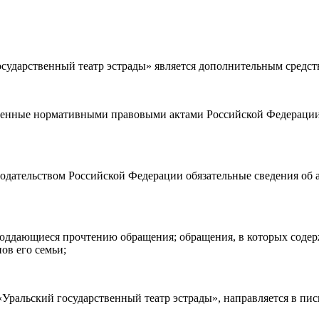
ударственный театр эстрады» является дополнительным средст
а возврата
билетов, а также
правила посещения театра.
Я озн
ности)
, принимаю её, и даю своё согласие на обработку своих персональных данных (фамилии, имени, адреса электронной
ленные нормативными правовыми актами Российской Федерации 
о покупаю билет(-ы) для лиц, соответсвующих возрастной кате
нодательством Российской Федерации обязательные сведения об 
е поддающиеся прочтению обращения; обращения, в которых соде
ов его семьи;
ральский государственный театр эстрады», направляется в пис