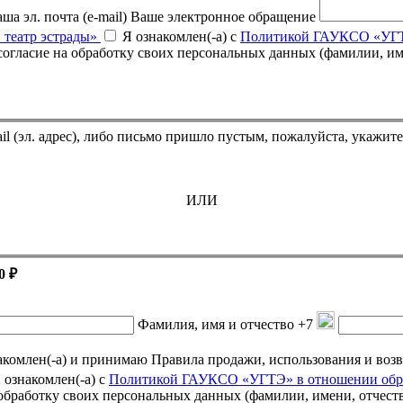
ша эл. почта (e-mail)
Ваше электронное обращение
 театр эстрады»
Я ознакомлен(-а) с
Политикой ГАУКСО «УГТЭ
Если Вы оплатили билет, но он не пришёл на указанный e-mail (эл. адрес),
ИЛИ
0 ₽
Фамилия, имя и отчество
+7
омлен(-а) и принимаю Правила продажи, использования и возврата подарочных се
 ознакомлен(-а) с
Политикой ГАУКСО «УГТЭ» в отношении обра
а обработку своих персональных данных (фамилии, имени, отчест