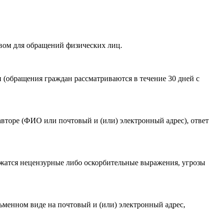
вом для обращений физических лиц.
акомлен(-а) с
Политикой ГАУКСО «УГТЭ» в отношении
(обращения граждан рассматриваются в течение 30 дней с
гории мероприятия
.
авторе (ФИО или почтовый и (или) электронный адрес), ответ
ржатся нецензурные либо оскорбительные выражения, угрозы
ьменном виде на почтовый и (или) электронный адрес,