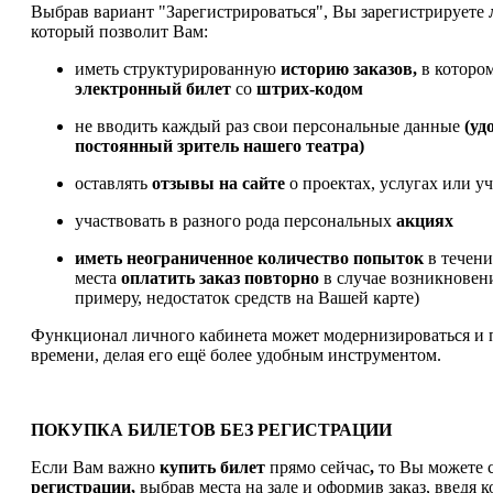
Выбрав вариант "Зарегистрироваться", Вы зарегистрируете
который позволит Вам:
иметь структурированную
историю заказов,
в которо
электронный билет
со
штрих-кодом
не вводить каждый раз свои персональные данные
(уд
постоянный зритель нашего театра)
оставлять
отзывы на сайте
о проектах, услугах или у
участвовать в разного рода персональных
акциях
иметь
неограниченное количество попыток
в течен
места
оплатить заказ
повторно
в случае возникновен
примеру, недостаток средств на Вашей карте)
Функционал личного кабинета может модернизироваться и 
времени, делая его ещё более удобным инструментом.
ПОКУПКА БИЛЕТОВ БЕЗ РЕГИСТРАЦИИ
Если Вам важно
купить билет
прямо сейчас
,
то Вы можете с
регистрации,
выбрав места на зале и оформив заказ, введя к