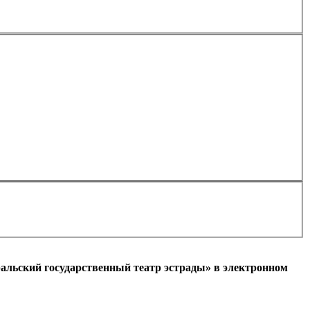
Применить
альский государственный театр эстрады» в электронном
l)
+7
Ваш мобильный номер