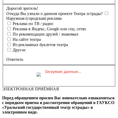
Дорогой зритель!
Откуда Вы узнали о данном проекте Театра эстрады?
Наружная (городская) реклама
Реклама по ТВ / радио
Реклама в Яндекс, Google или соц. сетях
По рекомендации друзей / знакомых
На сайте театра
Из рекламных буклетов театра
Другое
Ответить
Загружаю данные...
Вы бронируете места на
Мероприятие состоится
Зал
ЭЛЕКТРОННАЯ ПРИЁМНАЯ
0 ₽
Выбранные места
Обшая стоимость заказа
Перед обращением просим Вас внимательно ознакомиться
Промокод
Применить
с порядком приема и рассмотрения обращений в ГАУКСО
«Уральский государственный театр эстрады» в
Фамилия, Имя (Отчество
электронном виде.
для оплаты ПК)
Адрес эл.