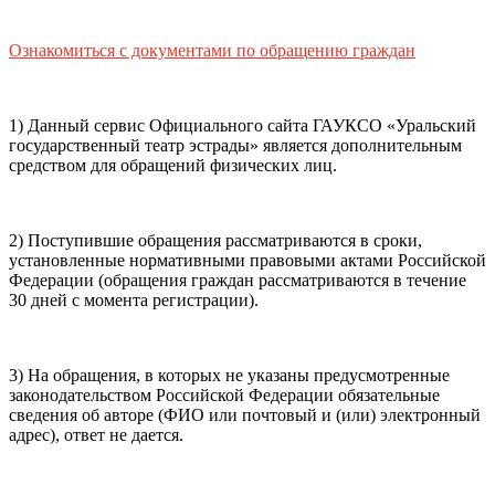
почты (e-mail)
+7
Ваш
мобильный номер телефона
Ознакомиться с документами по обращению граждан
Способ оплаты
Пушкинская
Банковская карта
карта
1) Данный сервис Официального сайта ГАУКСО «Уральский
государственный театр эстрады» является дополнительным
средством для обращений физических лиц.
Я ознакомлен(-а) и принимаю:
правила покупки
и
правила возврата
билетов, а также
правила посещения
2) Поступившие обращения рассматриваются в сроки,
театра.
Я ознакомлен(-а) с
Политикой ГАУКСО
установленные нормативными правовыми актами Российской
«УГТЭ» в отношении обработки персональных данных
Федерации (обращения граждан рассматриваются в течение
(политикой конфиденциальности)
, принимаю её, и даю
30 дней с момента регистрации).
своё согласие на обработку своих персональных данных
(фамилии, имени, адреса электронной почты,
контактного номера телефона).
Я подтверждаю, что
3) На обращения, в которых не указаны предусмотренные
покупаю билет(-ы) для лиц, соответсвующих возрастной
законодательством Российской Федерации обязательные
категории мероприятия
.
сведения об авторе (ФИО или почтовый и (или) электронный
адрес), ответ не дается.
Подтвердить
Отменить