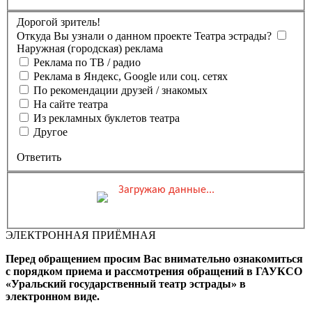
Дорогой зритель!
Откуда Вы узнали о данном проекте Театра эстрады?
Наружная (городская) реклама
Реклама по ТВ / радио
Реклама в Яндекс, Google или соц. сетях
По рекомендации друзей / знакомых
На сайте театра
Из рекламных буклетов театра
Другое
Ответить
Загружаю данные...
Вы бронируете места на
Мероприятие состоится
Зал
ЭЛЕКТРОННАЯ ПРИЁМНАЯ
0 ₽
Выбранные места
Обшая стоимость заказа
Перед обращением просим Вас внимательно ознакомиться
Промокод
Применить
с порядком приема и рассмотрения обращений в ГАУКСО
«Уральский государственный театр эстрады» в
Фамилия, Имя (Отчество
электронном виде.
для оплаты ПК)
Адрес эл.