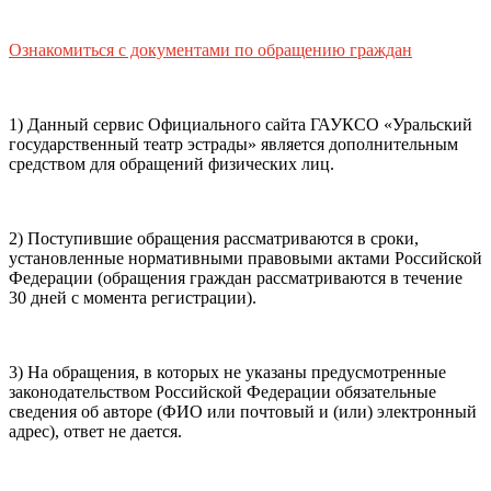
почты (e-mail)
+7
Ваш
мобильный номер телефона
Ознакомиться с документами по обращению граждан
Способ оплаты
Пушкинская
Банковская карта
карта
1) Данный сервис Официального сайта ГАУКСО «Уральский
государственный театр эстрады» является дополнительным
средством для обращений физических лиц.
Я ознакомлен(-а) и принимаю:
правила покупки
и
правила возврата
билетов, а также
правила посещения
2) Поступившие обращения рассматриваются в сроки,
театра.
Я ознакомлен(-а) с
Политикой ГАУКСО
установленные нормативными правовыми актами Российской
«УГТЭ» в отношении обработки персональных данных
Федерации (обращения граждан рассматриваются в течение
(политикой конфиденциальности)
, принимаю её, и даю
30 дней с момента регистрации).
своё согласие на обработку своих персональных данных
(фамилии, имени, адреса электронной почты,
контактного номера телефона).
Я подтверждаю, что
3) На обращения, в которых не указаны предусмотренные
покупаю билет(-ы) для лиц, соответсвующих возрастной
законодательством Российской Федерации обязательные
категории мероприятия
.
сведения об авторе (ФИО или почтовый и (или) электронный
адрес), ответ не дается.
Подтвердить
Отменить