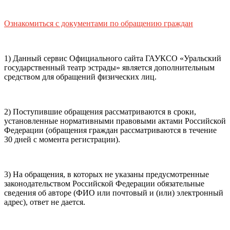
почты (e-mail)
+7
Ваш
мобильный номер телефона
Ознакомиться с документами по обращению граждан
Способ оплаты
Пушкинская
Банковская карта
карта
1) Данный сервис Официального сайта ГАУКСО «Уральский
государственный театр эстрады» является дополнительным
средством для обращений физических лиц.
Я ознакомлен(-а) и принимаю:
правила покупки
и
правила возврата
билетов, а также
правила посещения
2) Поступившие обращения рассматриваются в сроки,
театра.
Я ознакомлен(-а) с
Политикой ГАУКСО
установленные нормативными правовыми актами Российской
«УГТЭ» в отношении обработки персональных данных
Федерации (обращения граждан рассматриваются в течение
(политикой конфиденциальности)
, принимаю её, и даю
30 дней с момента регистрации).
своё согласие на обработку своих персональных данных
(фамилии, имени, адреса электронной почты,
контактного номера телефона).
Я подтверждаю, что
3) На обращения, в которых не указаны предусмотренные
покупаю билет(-ы) для лиц, соответсвующих возрастной
законодательством Российской Федерации обязательные
категории мероприятия
.
сведения об авторе (ФИО или почтовый и (или) электронный
адрес), ответ не дается.
Подтвердить
Отменить