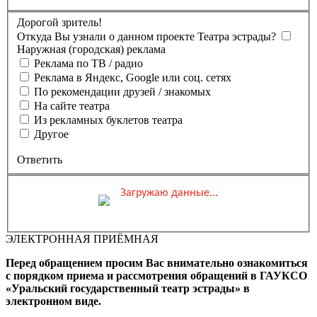
Дорогой зритель!
Откуда Вы узнали о данном проекте Театра эстрады?
Наружная (городская) реклама
Реклама по ТВ / радио
Реклама в Яндекс, Google или соц. сетях
По рекомендации друзей / знакомых
На сайте театра
Из рекламных буклетов театра
Другое
Ответить
Загружаю данные...
Вы бронируете места на
Мероприятие состоится
Зал
ЭЛЕКТРОННАЯ ПРИЁМНАЯ
0 ₽
Выбранные места
Обшая стоимость заказа
Перед обращением просим Вас внимательно ознакомиться
Промокод
Применить
с порядком приема и рассмотрения обращений в ГАУКСО
«Уральский государственный театр эстрады» в
Фамилия, Имя (Отчество
электронном виде.
для оплаты ПК)
Адрес эл.