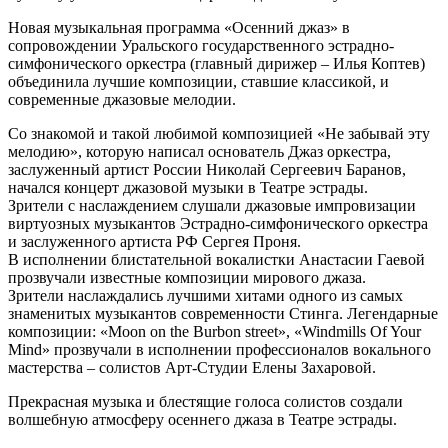
Новая музыкальная программа «Осенний джаз» в
сопровождении Уральского государственного эстрадно-
симфонического оркестра (главный дирижер – Илья Коптев)
объединила лучшие композиции, ставшие классикой, и
современные джазовые мелодии.
Со знакомой и такой любимой композицией «Не забывай эту
мелодию», которую написал основатель Джаз оркестра,
заслуженный артист России Николай Сергеевич Баранов,
начался концерт джазовой музыки в Театре эстрады.
Зрители с наслаждением слушали джазовые импровизации
виртуозных музыкантов Эстрадно-симфонического оркестра
и заслуженного артиста РФ Сергея Проня.
В исполнении блистательной вокалистки Анастасии Гаевой
прозвучали известные композиции мирового джаза.
Зрители наслаждались лучшими хитами одного из самых
знаменитых музыкантов современности Стинга. Легендарные
композиции: «
Moon
on
the
Burbon
street
», «
Windmills
Of
Your
Mind
» прозвучали в исполнении профессионалов вокального
мастерства – солистов Арт-Студии Елены Захаровой.
Прекрасная музыка и блестящие голоса солистов создали
волшебную атмосферу осеннего джаза в Театре эстрады.