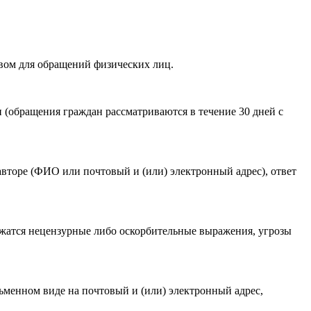
вом для обращений физических лиц.
акомлен(-а) с
Политикой ГАУКСО «УГТЭ» в отношении
(обращения граждан рассматриваются в течение 30 дней с
гории мероприятия
.
авторе (ФИО или почтовый и (или) электронный адрес), ответ
ржатся нецензурные либо оскорбительные выражения, угрозы
ьменном виде на почтовый и (или) электронный адрес,