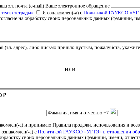
ша эл. почта (e-mail)
Ваше электронное обращение
 театр эстрады»
Я ознакомлен(-а) с
Политикой ГАУКСО «УГТЭ
Если Вы оплатили билет, но он не пришёл на указанный e-mail (эл. адрес),
ИЛИ
0 ₽
Фамилия, имя и отчество
+7
омлен(-а) и принимаю Правила продажи, использования и возврата подарочных се
 ознакомлен(-а) с
Политикой ГАУКСО «УГТЭ» в отношении обра
а обработку своих персональных данных (фамилии, имени, отчест