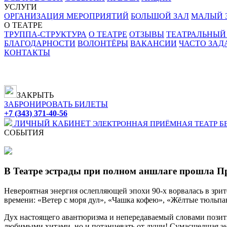
УСЛУГИ
ОРГАНИЗАЦИЯ МЕРОПРИЯТИЙ
БОЛЬШОЙ ЗАЛ
МАЛЫЙ З
О ТЕАТРЕ
ТРУППА-СТРУКТУРА
О ТЕАТРЕ
ОТЗЫВЫ
ТЕАТРАЛЬНЫЙ
БЛАГОДАРНОСТИ
ВОЛОНТЁРЫ
ВАКАНСИИ
ЧАСТО ЗА
КОНТАКТЫ
ЗАКРЫТЬ
ЗАБРОНИРОВАТЬ БИЛЕТЫ
+7 (343) 371-40-56
ЛИЧНЫЙ КАБИНЕТ
ЭЛЕКТРОННАЯ ПРИЁМНАЯ
ТЕАТР Б
СОБЫТИЯ
В Театре эстрады при полном аншлаге прошла 
Невероятная энергия ослепляющей эпохи 90-х ворвалась в зрит
времени: «Ветер с моря дул», «Чашка кофею», «Жёлтые тюльпан
Дух настоящего авантюризма и непередаваемый словами позити
любимыми хитами, но и потанцевать от души! Сумасшедшая эне