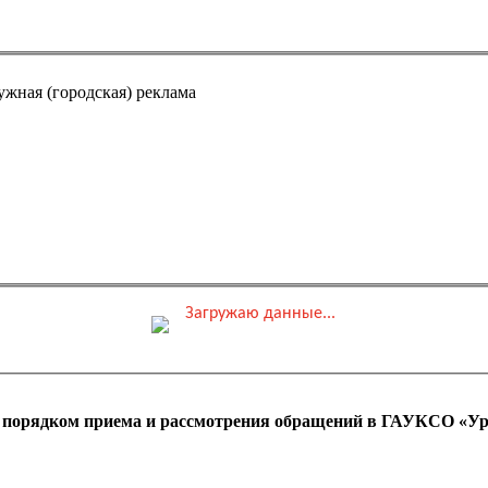
ужная (городская) реклама
Загружаю данные...
0 ₽
ные места
Обшая стоимость заказа
с порядком приема и рассмотрения обращений в ГАУКСО «Ур
 оплаты ПК)
Адрес эл. почты (e-mai