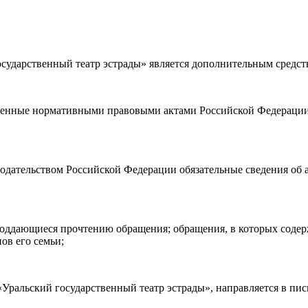
ударственный театр эстрады» является дополнительным средст
а возврата
билетов, а также
правила посещения театра.
Я озн
ности)
, принимаю её, и даю своё согласие на обработку своих персональных данных (фамилии, имени, адреса электронной
ленные нормативными правовыми актами Российской Федерации 
о покупаю билет(-ы) для лиц, соответсвующих возрастной кате
нодательством Российской Федерации обязательные сведения об 
е поддающиеся прочтению обращения; обращения, в которых соде
ов его семьи;
ральский государственный театр эстрады», направляется в пис