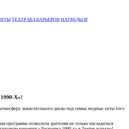
ЕНТЫ
ТЕАТР БЕЗ БАРЬЕРОВ
НАГРАДЫ И
1990-Х»!
в атмосферу зажигательного диско под самые модные хиты того
ая программа позволила зрителям не только насладиться
диозном концерте «Дискотека 1990-х» в Театре эстрады!