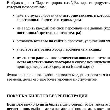
Выбрав вариант "Зарегистрироваться", Вы зарегистрируете
который позволит Вам:
иметь структурированную
историю заказов,
в которо
электронный билет
со
штрих-кодом
не вводить каждый раз свои персональные данные
(уд
постоянный зритель нашего театра)
оставлять
отзывы на сайте
о проектах, услугах или у
участвовать в разного рода персональных
акциях
иметь
неограниченное количество попыток
в течен
места
оплатить заказ
повторно
в случае возникновен
примеру, недостаток средств на Вашей карте)
Функционал личного кабинета может модернизироваться и 
времени, делая его ещё более удобным инструментом.
ПОКУПКА БИЛЕТОВ БЕЗ РЕГИСТРАЦИИ
Если Вам важно
купить билет
прямо сейчас
,
то Вы можете с
регистрации,
выбрав места на зале и оформив заказ, введя к