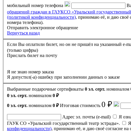
мобильный номер телефона
Ва
обращений граждан в ГАУКСО «Уральский государственный
(политикой конфиденциальности)
, принимаю её, и даю своё согласие на обработку своих персональных данных (фамилии, имени, отчества, адреса электронной почты, контактного
номера телефона).
Отправить электронное обращение
Вернуться назад
(только цифры)
Прислать билет на почту
Я не знаю номер заказа
Я допустил(-а) ошибку при заполнении данных о заказе
Выбранные подарочные сертификаты
0 эл. серт.
номиналом
0 эл. серт.
номиналом
0 ₽
0 ₽
0 эл. серт.
номиналом
0 ₽
Итоговая стоимость
Адрес эл. почты (e-mail)
Я ознак
ГАУК СО «Уральский государственный театр эстрады».
Я
конфиденциальности)
, принимаю её, и даю своё согласие н