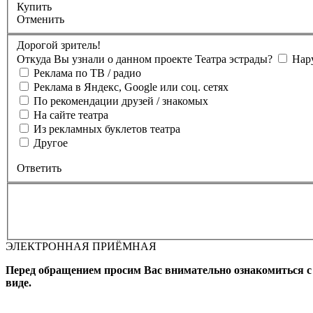
Купить
Отменить
Дорогой зритель!
Откуда Вы узнали о данном проекте Театра эстрады?
Нар
Реклама по ТВ / радио
Реклама в Яндекс, Google или соц. сетях
По рекомендации друзей / знакомых
На сайте театра
Из рекламных буклетов театра
Другое
Ответить
ЭЛЕКТРОННАЯ ПРИЁМНАЯ
Вы бронируете места на
Мероприятие состоится
Зал
Выбран
Промокод
Перед обращением просим Вас внимательно ознакомиться 
виде.
Фамилия, Имя (Отчество для
телефона