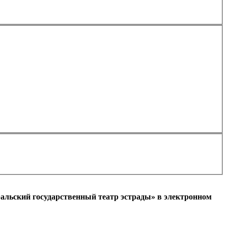
Применить
альский государственный театр эстрады» в электронном
l)
+7
Ваш мобильный номер