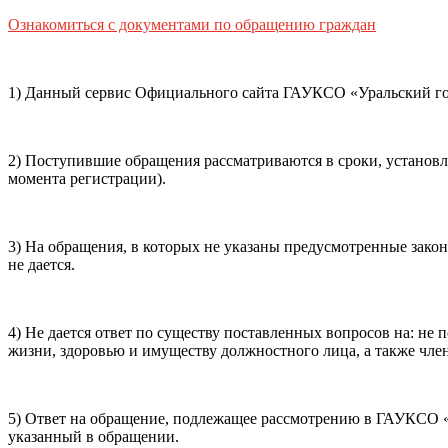
Способ оплаты
Ознакомиться с документами по обращению граждан
Пушкинская
Банковская карта
карта
1) Данный сервис Официального сайта ГАУКСО «Уральский гос
Я ознакомлен(-а) и принимаю:
правила покупки
и
правил
обработки персональных данных (политикой конфиденциаль
2) Поступившие обращения рассматриваются в сроки, установ
почты, контактного номера телефона).
Я подтверждаю, чт
момента регистрации).
Подтвердить
Отменить
3) На обращения, в которых не указаны предусмотренные зако
не дается.
4) Не дается ответ по существу поставленных вопросов на: н
жизни, здоровью и имуществу должностного лица, а также член
5) Ответ на обращение, подлежащее рассмотрению в ГАУКСО «У
указанный в обращении.