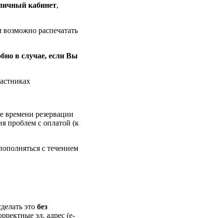
личный кабинет
,
м возможно распечатать
обно в случае, если Вы
частниках
ие времени резервации
ия проблем с оплатой (к
пополняться с течением
делать это
без
орректные эл. адрес (e-