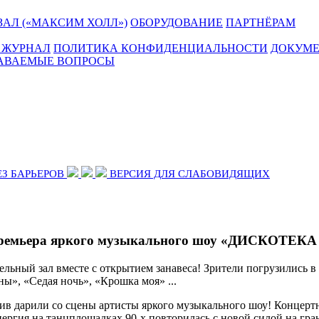
АЛ («МАКСИМ ХОЛЛ»)
ОБОРУДОВАНИЕ
ПАРТНЁРАМ
 ЖУРНАЛ
ПОЛИТИКА КОНФИДЕНЦИАЛЬНОСТИ
ДОКУМ
ДАВАЕМЫЕ ВОПРОСЫ
ЕЗ БАРЬЕРОВ
ВЕРСИЯ ДЛЯ СЛАБОВИДЯЩИХ
Премьера яркого музыкального шоу «ДИСКОТЕКА 
ельный зал вместе с открытием занавеса! Зрители погрузились 
ы», «Седая ночь», «Крошка моя» ...
в дарили со сцены артисты яркого музыкального шоу! Концертн
ргия на танцплощадках 90-х повторилась с новой силой на гран