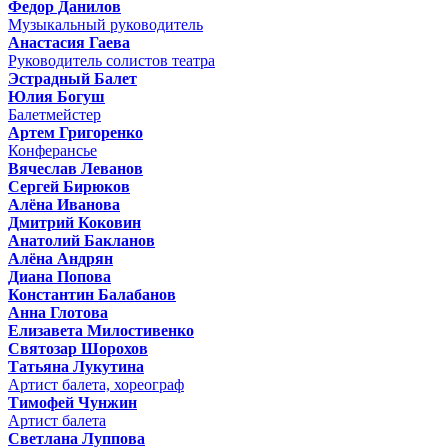
Федор Данилов
Музыкальный руководитель
Анастасия Гаева
Руководитель солистов театра
Эстрадный Балет
Юлия Богуш
Балетмейстер
Артем Григоренко
Конферансье
Вячеслав Леванов
Сергей Бирюков
Алёна Иванова
Дмитрий Коковин
Анатолий Бакланов
Алёна Андрян
Диана Попова
Константин Балабанов
Анна Глотова
Елизавета Милостивенко
Святозар Шорохов
Татьяна Лукутина
Артист балета, хореограф
Тимофей Чунжин
Артист балета
Светлана Луппова