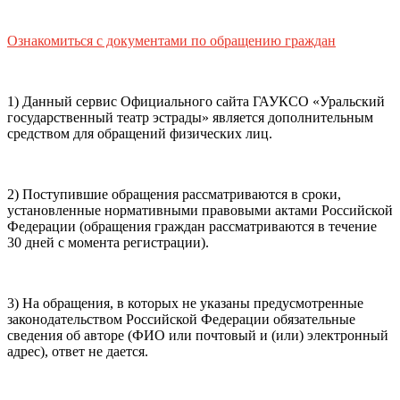
почты (e-mail)
+7
Ваш
мобильный номер телефона
Ознакомиться с документами по обращению граждан
Способ оплаты
Пушкинская
Банковская карта
карта
1) Данный сервис Официального сайта ГАУКСО «Уральский
государственный театр эстрады» является дополнительным
средством для обращений физических лиц.
Я ознакомлен(-а) и принимаю:
правила покупки
и
правила возврата
билетов, а также
правила посещения
2) Поступившие обращения рассматриваются в сроки,
театра.
Я ознакомлен(-а) с
Политикой ГАУКСО
установленные нормативными правовыми актами Российской
«УГТЭ» в отношении обработки персональных данных
Федерации (обращения граждан рассматриваются в течение
(политикой конфиденциальности)
, принимаю её, и даю
30 дней с момента регистрации).
своё согласие на обработку своих персональных данных
(фамилии, имени, адреса электронной почты,
контактного номера телефона).
Я подтверждаю, что
3) На обращения, в которых не указаны предусмотренные
покупаю билет(-ы) для лиц, соответсвующих возрастной
законодательством Российской Федерации обязательные
категории мероприятия
.
сведения об авторе (ФИО или почтовый и (или) электронный
адрес), ответ не дается.
Подтвердить
Отменить