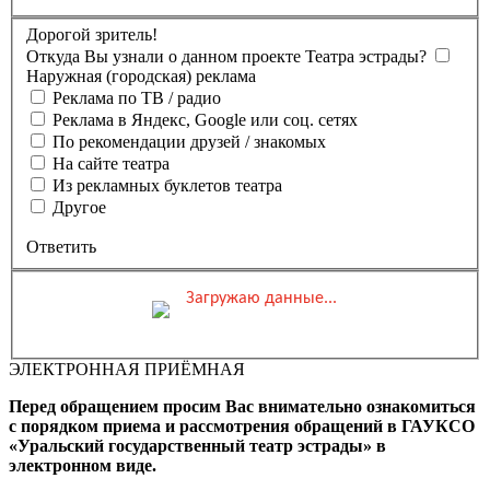
Дорогой зритель!
Откуда Вы узнали о данном проекте Театра эстрады?
Наружная (городская) реклама
Реклама по ТВ / радио
Реклама в Яндекс, Google или соц. сетях
По рекомендации друзей / знакомых
На сайте театра
Из рекламных буклетов театра
Другое
Ответить
Загружаю данные...
Вы бронируете места на
Мероприятие состоится
Зал
ЭЛЕКТРОННАЯ ПРИЁМНАЯ
0 ₽
Выбранные места
Обшая стоимость заказа
Перед обращением просим Вас внимательно ознакомиться
Промокод
Применить
с порядком приема и рассмотрения обращений в ГАУКСО
«Уральский государственный театр эстрады» в
Фамилия, Имя (Отчество
электронном виде.
для оплаты ПК)
Адрес эл.