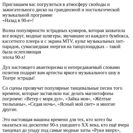
Приглашаем вас погрузиться в атмосферу свободы и
зажигательного диско на грандиозной и ностальгической
музыкальной программе
«Назад в 90-е»!
Волна популярности эстрадных кумиров, которая захватила
все вокруг, модные шлягеры, звучавшие из каждого бумбокса,
кассетного плеера и с экрана MTV, культ музыкальных хит-
парадов, сумасшедшая энергия на танцплощадках – такой
была ослепляющая
эпоха 90-х!
Дух настоящего авантюризма и непередаваемый словами
позитив подарят вам артисты яркого музыкального шоу в
Театре эстрады!
Со сцены прозвучат популярные танцевальные песни того
времени, которые заставляли нас делать магнитофоны
погромче: «Ветер с моря дул», «Зайка моя», «Жёлтые
тюльпаны», «Седая ночь», «Ясный мой свет» и многие
другие.
Это настоящая машина времени для тех, кто хотел бы
оказаться на дискотеке 90-х ушедшего ХХ века, кто ещё вчера
танцевал до упаду под самые модные хиты «Руки вверх»,