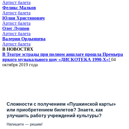
Артист балета
Феликс Малков
Артист балета
Юлия Христянович
Артист балета
Олег Луппов
Артист балета
Валерия Ордынцева
Артист балета
В НОВОСТЯХ
В Театре эстрады при полном аншлаге прошла Премьера
яркого музыкального шоу «ДИСКОТЕКА 1990-Х»!
04
октября 2019 года
Сложности с получением «Пушкинской карты»
или приобретением билетов? Знаете, как
улучшить работу учреждений культуры?
Напишите — решим!