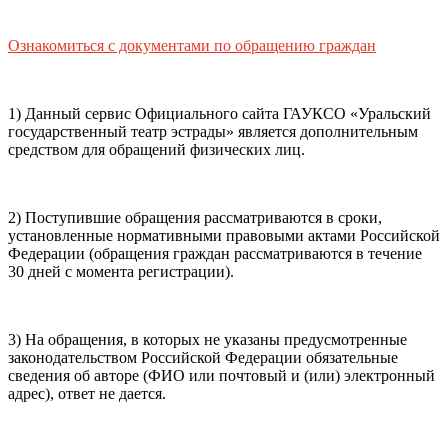
почты (e-mail)
+7
Ваш
мобильный номер телефона
Ознакомиться с документами по обращению граждан
Способ оплаты
Пушкинская
Банковская карта
карта
1) Данный сервис Официального сайта ГАУКСО «Уральский
государственный театр эстрады» является дополнительным
средством для обращений физических лиц.
Я ознакомлен(-а) и принимаю:
правила покупки
и
правила возврата
билетов, а также
правила посещения
2) Поступившие обращения рассматриваются в сроки,
театра.
Я ознакомлен(-а) с
Политикой ГАУКСО
установленные нормативными правовыми актами Российской
«УГТЭ» в отношении обработки персональных данных
Федерации (обращения граждан рассматриваются в течение
(политикой конфиденциальности)
, принимаю её, и даю
30 дней с момента регистрации).
своё согласие на обработку своих персональных данных
(фамилии, имени, адреса электронной почты,
контактного номера телефона).
Я подтверждаю, что
3) На обращения, в которых не указаны предусмотренные
покупаю билет(-ы) для лиц, соответсвующих возрастной
законодательством Российской Федерации обязательные
категории мероприятия
.
сведения об авторе (ФИО или почтовый и (или) электронный
адрес), ответ не дается.
Подтвердить
Отменить