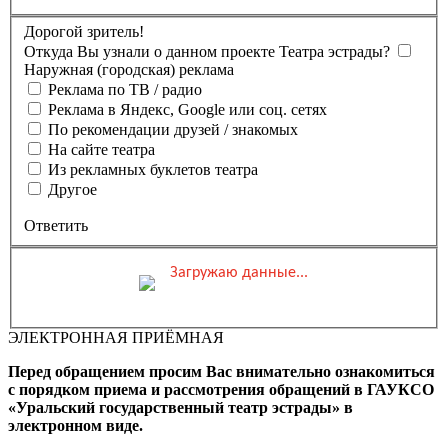
Дорогой зритель!
Откуда Вы узнали о данном проекте Театра эстрады?
Наружная (городская) реклама
Реклама по ТВ / радио
Реклама в Яндекс, Google или соц. сетях
По рекомендации друзей / знакомых
На сайте театра
Из рекламных буклетов театра
Другое
Ответить
Загружаю данные...
Вы бронируете места на
Мероприятие состоится
Зал
ЭЛЕКТРОННАЯ ПРИЁМНАЯ
0 ₽
Выбранные места
Обшая стоимость заказа
Перед обращением просим Вас внимательно ознакомиться
Промокод
Применить
с порядком приема и рассмотрения обращений в ГАУКСО
«Уральский государственный театр эстрады» в
Фамилия, Имя (Отчество
электронном виде.
для оплаты ПК)
Адрес эл.