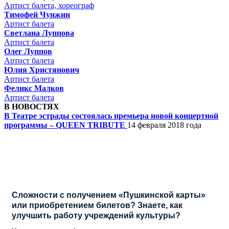
Артист балета, хореограф
Тимофей Чунжин
Артист балета
Светлана Луппова
Артист балета
Олег Луппов
Артист балета
Юлия Христянович
Артист балета
Феликс Малков
Артист балета
В НОВОСТЯХ
В Театре эстрады состоялась премьера новой концертной
программы – QUEEN TRIBUTE
14 февраля 2018 года
Сложности с получением «Пушкинской карты»
или приобретением билетов? Знаете, как
улучшить работу учреждений культуры?