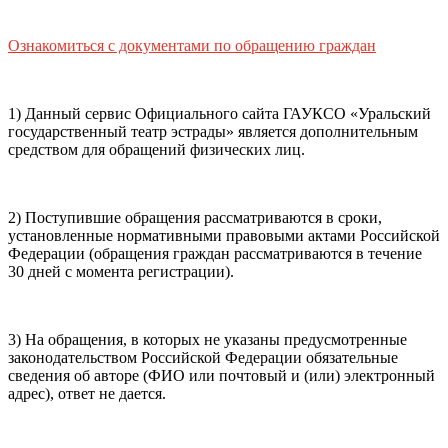
почты (e-mail)
+7
Ваш
мобильный номер телефона
Ознакомиться с документами по обращению граждан
Способ оплаты
Пушкинская
Банковская карта
карта
1) Данный сервис Официального сайта ГАУКСО «Уральский
государственный театр эстрады» является дополнительным
средством для обращений физических лиц.
Я ознакомлен(-а) и принимаю:
правила покупки
и
правила возврата
билетов, а также
правила посещения
2) Поступившие обращения рассматриваются в сроки,
театра.
Я ознакомлен(-а) с
Политикой ГАУКСО
установленные нормативными правовыми актами Российской
«УГТЭ» в отношении обработки персональных данных
Федерации (обращения граждан рассматриваются в течение
(политикой конфиденциальности)
, принимаю её, и даю
30 дней с момента регистрации).
своё согласие на обработку своих персональных данных
(фамилии, имени, адреса электронной почты,
контактного номера телефона).
Я подтверждаю, что
3) На обращения, в которых не указаны предусмотренные
покупаю билет(-ы) для лиц, соответсвующих возрастной
законодательством Российской Федерации обязательные
категории мероприятия
.
сведения об авторе (ФИО или почтовый и (или) электронный
адрес), ответ не дается.
Подтвердить
Отменить