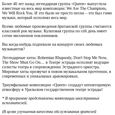
Более 40 лет назад легендарная группа «Queen» выпустила
известные на весь мир композиции: We Are The Champions,
We Will Rock You. И это были не просто песни – это был гимн
музыки, который исполнял весь мир.
Всеми любимые произведения британской группы считаются
классикой рок музыки. Культовая группа по сей день имеет
сотни миллионов поклонников.
Вы когда-нибудь подпевали на концерте своих любимых
музыкантов?
Легендарные хиты: Bohemian Rhapsody, Don't Stop Me Now,
The Show Must Go On… в Театре эстрады исполнят ведущие
солисты театра в сопровождении Эстрадного оркестра.
Мировые хиты прозвучат в новом музыкальном прочтении, в
современных и уникальных аранжировках.
Триумфальные композиции «Queen» создадут неповторимую
атмосферу в Уральском государственном театре эстрады!
* В программе представлены композиции иностранных
исполнителей.
(
В целях улучшения качества обслуживания зрителей