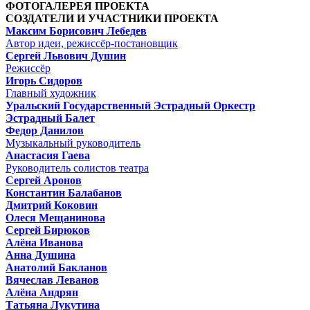
ФОТОГАЛЕРЕЯ ПРОЕКТА
СОЗДАТЕЛИ И УЧАСТНИКИ ПРОЕКТА
Максим Борисович Лебедев
Автор идеи, режиссёр-постановщик
Сергей Львович Душин
Режиссёр
Игорь Сидоров
Главный художник
Уральский Государственный Эстрадный Оркестр
Эстрадный Балет
Федор Данилов
Музыкальный руководитель
Анастасия Гаева
Руководитель солистов театра
Сергей Аронов
Константин Балабанов
Дмитрий Коковин
Олеся Мещанинова
Сергей Бирюков
Алёна Иванова
Анна Душина
Анатолий Бакланов
Вячеслав Леванов
Алёна Андрян
Татьяна Лукутина