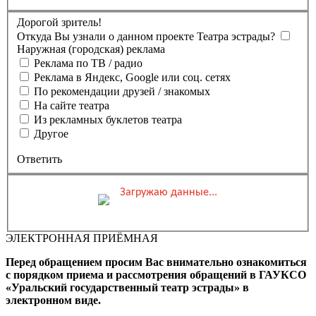
Дорогой зритель!
Откуда Вы узнали о данном проекте Театра эстрады?
Наружная (городская) реклама
Реклама по ТВ / радио
Реклама в Яндекс, Google или соц. сетях
По рекомендации друзей / знакомых
На сайте театра
Из рекламных буклетов театра
Другое
Ответить
Загружаю данные...
Вы бронируете места на
Мероприятие состоится
Зал
ЭЛЕКТРОННАЯ ПРИЁМНАЯ
0 ₽
Выбранные места
Обшая стоимость заказа
Перед обращением просим Вас внимательно ознакомиться
Промокод
Применить
с порядком приема и рассмотрения обращений в ГАУКСО
«Уральский государственный театр эстрады» в
Фамилия, Имя (Отчество
электронном виде.
для оплаты ПК)
Адрес эл.