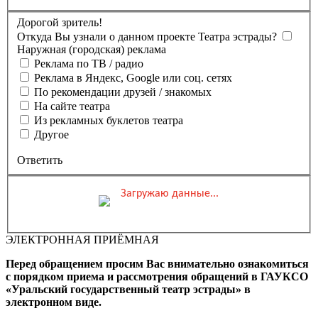
Дорогой зритель!
Откуда Вы узнали о данном проекте Театра эстрады?
Наружная (городская) реклама
Реклама по ТВ / радио
Реклама в Яндекс, Google или соц. сетях
По рекомендации друзей / знакомых
На сайте театра
Из рекламных буклетов театра
Другое
Ответить
Загружаю данные...
Вы бронируете места на
Мероприятие состоится
Зал
ЭЛЕКТРОННАЯ ПРИЁМНАЯ
0 ₽
Выбранные места
Обшая стоимость заказа
Перед обращением просим Вас внимательно ознакомиться
Промокод
Применить
с порядком приема и рассмотрения обращений в ГАУКСО
«Уральский государственный театр эстрады» в
Фамилия, Имя (Отчество
электронном виде.
для оплаты ПК)
Адрес эл.