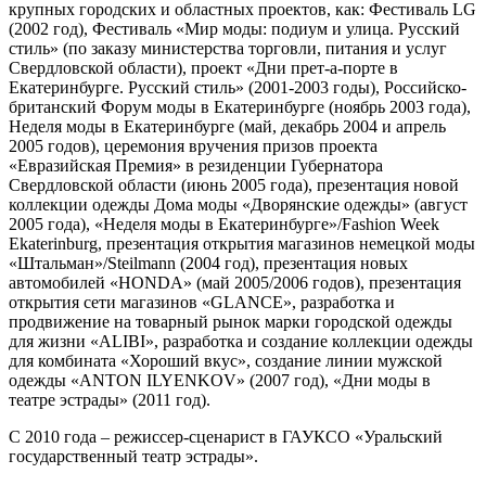
крупных городских и областных проектов, как: Фестиваль
LG
(2002 год), Фестиваль «Мир моды: подиум и улица. Русский
стиль» (по заказу министерства торговли, питания и услуг
Свердловской области), проект «Дни прет-а-порте в
Екатеринбурге. Русский стиль» (2001-2003 годы), Российско-
британский Форум моды в Екатеринбурге (ноябрь 2003 года),
Неделя моды в Екатеринбурге (май, декабрь 2004 и апрель
2005 годов), церемония вручения призов проекта
«Евразийская Премия» в резиденции Губернатора
Свердловской области (июнь 2005 года), презентация новой
коллекции одежды Дома моды «Дворянские одежды» (август
2005 года), «Неделя моды в Екатеринбурге»/
Fashion
Week
Ekaterinburg
, презентация открытия магазинов немецкой моды
«Штальман»/S
teilmann
(2004 год), презентация новых
автомобилей «
HONDA
» (май 2005/2006 годов), презентация
открытия сети магазинов «
GLANCE
», разработка и
продвижение на товарный рынок марки городской одежды
для жизни «
ALIBI
», разработка и создание коллекции одежды
для комбината «Хороший вкус», создание линии мужской
одежды «
ANTON
ILYENKOV
» (2007 год), «Дни моды в
театре эстрады» (2011 год).
С 2010 года – режиссер-сценарист в ГАУКСО «Уральский
государственный театр эстрады».