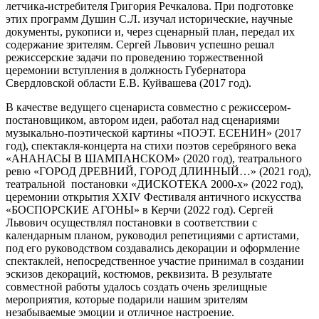
летчика-истребителя Григория Речкалова. При подготовке
этих программ Душин С.Л. изучал исторические, научные
документы, рукописи и, через сценарный план, передал их
содержание зрителям. Сергей Львович успешно решал
режиссерские задачи по проведению торжественной
церемонии вступления в должность Губернатора
Свердловской области Е.В. Куйвашева (2017 год).
В качестве ведущего сценариста совместно с режиссером-
постановщиком, автором идеи, работал над сценариями
музыкально-поэтической картины «ПОЭТ. ЕСЕНИН» (2017
год), спектакля-концерта на стихи поэтов серебряного века
«АНАНАСЫ В ШАМПАНСКОМ» (2020 год), театрального
ревю «ГОРОД ДРЕВНИЙ, ГОРОД ДЛИННЫЙ…» (2021 год),
театральной постановки «ДИСКОТЕКА 2000-х» (2022 год),
церемонии открытия
XXIV
Фестиваля античного искусства
«БОСПОРСКИЕ АГОНЫ» в Керчи (2022 год). Сергей
Львович осуществлял постановки в соответствии с
календарным планом, руководил репетициями с артистами,
под его руководством создавались декорации и оформление
спектаклей, непосредственное участие принимал в создании
эскизов декораций, костюмов, реквизита.
В результате
совместной работы удалось создать очень зрелищные
мероприятия, которые подарили нашим зрителям
незабываемые эмоции и отличное настроение.