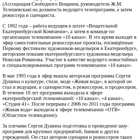
(Ассоциация Свободного Вещания, руководитель Ж.М.
Телешевская) на должность ведущего телепрограмм, а затем
режиссера и сценариста.
С 1992 года – работа ведущим в штате «Вещательной
Екатеринбургской Компании», а затем в команде по
организации телекомпании «10 канал». В это время выходят в
эфир самостоятельные режиссерские проекты, посвящённые
Первому фестивалю художников-модельеров в Екатеринбурге,
авторским показам екатеринбургского художника-модельера
Николая Романова. Участие в качестве ведущего новостийных
и специализированных программ телекомпании «10 канал».
В мае 1995 года в эфир вышла авторская программа Сергея
Душина о культуре, стиле, моде «Живая вода», в которой он
стал и ведущим, и сценаристом, и режиссером, и продюсером.
В течение 10 лет программа выходила в эфире
екатеринбургский телекомпаний: «10 канал», «4 канал»,
«Студия 41». После перерыва с 2006 по 2011 годы программа
«Живая вода» выходила в эфире телекомпании «ОТВ»
(Областное телевидение).
За плечами Сергея Душина подготовка и проведение шоу-
программ для крупных предприятий, банков и других
учреждений. Он стал автором сценария и режиссером таких