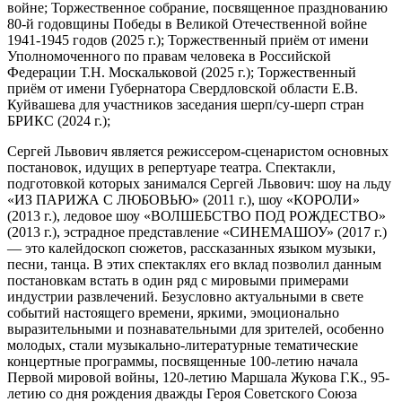
войне;
Торжественное собрание, посвященное празднованию
80-й годовщины Победы в Великой Отечественной войне
1941-1945 годов (2025 г.);
Торжественный приём от имени
Уполномоченного по правам человека в Российской
Федерации Т.Н. Москальковой (2025 г.);
Торжественный
приём от имени Губернатора Свердловской области Е.В.
Куйвашева для участников заседания шерп/су-шерп стран
БРИКС (2024 г.);
Сергей Львович является режиссером-сценаристом основных
постановок, идущих в репертуаре театра. Спектакли,
подготовкой которых занимался Сергей Львович: шоу на льду
«ИЗ ПАРИЖА С ЛЮБОВЬЮ» (2011 г.), шоу «КОРОЛИ»
(2013 г.), ледовое шоу «ВОЛШЕБСТВО ПОД РОЖДЕСТВО»
(2013 г.), эстрадное представление «СИНЕМАШОУ» (2017 г.)
— это калейдоскоп сюжетов, рассказанных языком музыки,
песни, танца. В этих спектаклях его вклад позволил данным
постановкам встать в один ряд с мировыми примерами
индустрии развлечений. Безусловно актуальными в свете
событий настоящего времени, яркими, эмоционально
выразительными и познавательными для зрителей, особенно
молодых, стали музыкально-литературные тематические
концертные программы, посвященные 100-летию начала
Первой мировой войны, 120-летию Маршала Жукова Г.К., 95-
летию со дня рождения дважды Героя Советского Союза