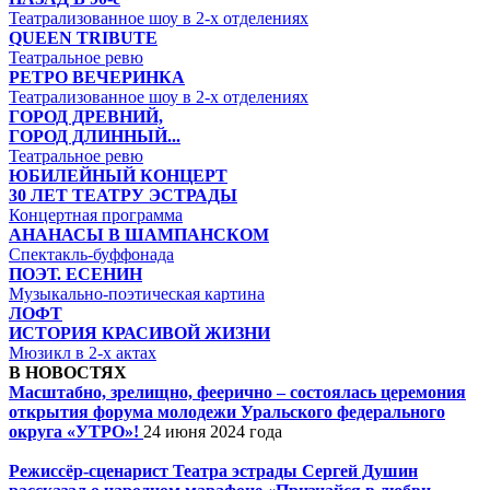
Театрализованное шоу в 2-х отделениях
QUEEN TRIBUTE
Театральное ревю
РЕТРО ВЕЧЕРИНКА
Театрализованное шоу в 2-х отделениях
ГОРОД ДРЕВНИЙ,
ГОРОД ДЛИННЫЙ...
Театральное ревю
ЮБИЛЕЙНЫЙ КОНЦЕРТ
30 ЛЕТ ТЕАТРУ ЭСТРАДЫ
Концертная программа
АНАНАСЫ В ШАМПАНСКОМ
Спектакль-буффонада
ПОЭТ. ЕСЕНИН
Музыкально-поэтическая картина
ЛОФТ
ИСТОРИЯ КРАСИВОЙ ЖИЗНИ
Мюзикл в 2-х актах
В НОВОСТЯХ
Масштабно, зрелищно, феерично – состоялась церемония
открытия форума молодежи Уральского федерального
округа «УТРО»!
24 июня 2024 года
Режиссёр-сценарист Театра эстрады Сергей Душин