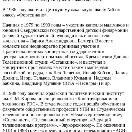
В 1986 году окончил Детскую музыкальную школу №6 по
классу «Фортепиано».
Начиная с 1979 по 1990 годы – участник капеллы мальчиков и
юношей Свердловской государственной детской филармонии
(первый художественный руководитель и основатель
коллектива – Лариса Александровна Балтер). Вместе с
коллективом неоднократно принимал участие в
Правительственных концертах в государственном
центральном концертном зале «Россия», Кремлевском Дворце,
Телевизионной студии «Останкино», и выступал в
концертных программах вместе с такими мастерами
российской эстрады, как Лев Лещенко, Иосиф Кобзон, Лариса
Долина, Игорь Тальков, Владимир Кузьмин, Надежда
Бабкина, Владимир Мулявин (ВИА «Песняры») и др.
В 1988 году окончил Уральский политехнический институт
им. С.М. Кирова по специальности «Конструирование и
технология РЭС». В студенческие годы прошёл обучение на
факультете общественных профессий УПИ на Студенческом
телевидении по специальностям: «Режиссер телевидения»,
«Сценарист», «Телевизионный оператор», «Ведущий
телевизионных программ», «Звукорежиссер». По окончании
УПИ в 1993 году распределился в штат телекомпании «АСВ»