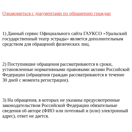
почты (e-mail)
+7
Ваш
мобильный номер телефона
Ознакомиться с документами по обращению граждан
Способ оплаты
Пушкинская
Банковская карта
карта
1) Данный сервис Официального сайта ГАУКСО «Уральский
государственный театр эстрады» является дополнительным
средством для обращений физических лиц.
Я ознакомлен(-а) и принимаю:
правила покупки
и
правила возврата
билетов, а также
правила посещения
2) Поступившие обращения рассматриваются в сроки,
театра.
Я ознакомлен(-а) с
Политикой ГАУКСО
установленные нормативными правовыми актами Российской
«УГТЭ» в отношении обработки персональных данных
Федерации (обращения граждан рассматриваются в течение
(политикой конфиденциальности)
, принимаю её, и даю
30 дней с момента регистрации).
своё согласие на обработку своих персональных данных
(фамилии, имени, адреса электронной почты,
контактного номера телефона).
Я подтверждаю, что
3) На обращения, в которых не указаны предусмотренные
покупаю билет(-ы) для лиц, соответсвующих возрастной
законодательством Российской Федерации обязательные
категории мероприятия
.
сведения об авторе (ФИО или почтовый и (или) электронный
адрес), ответ не дается.
Подтвердить
Отменить