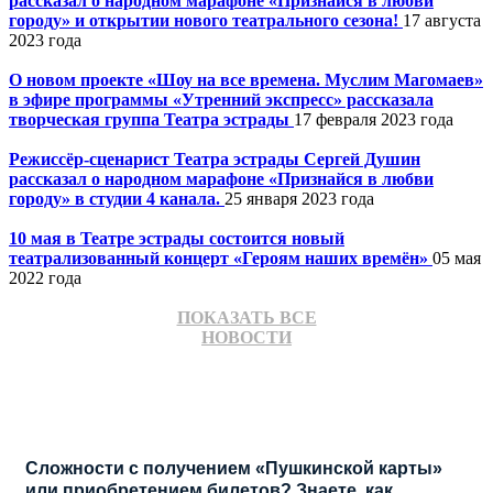
рассказал о народном марафоне «Признайся в любви
городу» и открытии нового театрального сезона!
17 августа
2023 года
О новом проекте «Шоу на все времена. Муслим Магомаев»
в эфире программы «Утренний экспресс» рассказала
творческая группа Театра эстрады
17 февраля 2023 года
Режиссёр-сценарист Театра эстрады Сергей Душин
рассказал о народном марафоне «Признайся в любви
городу» в студии 4 канала.
25 января 2023 года
10 мая в Театре эстрады состоится новый
театрализованный концерт «Героям наших времён»
05 мая
2022 года
Сегодня артисты нового музыкального проекта Театра
ПОКАЗАТЬ ВСЕ
эстрады «МИСТЕР ШЛЯГЕР» и режиссёр-сценарист
НОВОСТИ
театра Сергей Душин приняли участие в телевизионной
программе Утренний экспресс!
13 октября 2021 года
ПОЗДРАВЛЯЕМ С ЮБИЛЕЕМ РЕЖИССЁРА-
СЦЕНАРИСТА ТЕАТРА ЭСТРАДЫ
Сергея Душина!
19 марта 2021 года
Сложности с получением «Пушкинской карты»
или приобретением билетов? Знаете, как