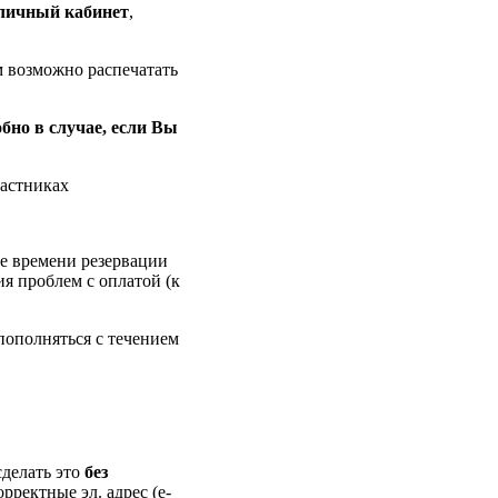
личный кабинет
,
м возможно распечатать
обно в случае, если Вы
частниках
ие времени резервации
ия проблем с оплатой (к
пополняться с течением
делать это
без
орректные эл. адрес (e-