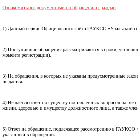
Способ оплаты
Ознакомиться с документами по обращению граждан
Пушкинская
Банковская карта
карта
1) Данный сервис Официального сайта ГАУКСО «Уральский гос
Я ознакомлен(-а) и принимаю:
правила покупки
и
правил
обработки персональных данных (политикой конфиденциаль
2) Поступившие обращения рассматриваются в сроки, установ
почты, контактного номера телефона).
Я подтверждаю, чт
момента регистрации).
Подтвердить
Отменить
3) На обращения, в которых не указаны предусмотренные зако
не дается.
4) Не дается ответ по существу поставленных вопросов на: н
жизни, здоровью и имуществу должностного лица, а также член
5) Ответ на обращение, подлежащее рассмотрению в ГАУКСО «У
указанный в обращении.