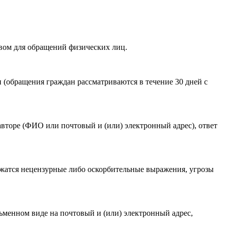
вом для обращений физических лиц.
акомлен(-а) с
Политикой ГАУКСО «УГТЭ» в отношении
(обращения граждан рассматриваются в течение 30 дней с
гории мероприятия
.
авторе (ФИО или почтовый и (или) электронный адрес), ответ
ржатся нецензурные либо оскорбительные выражения, угрозы
ьменном виде на почтовый и (или) электронный адрес,