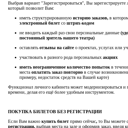
Выбрав вариант "Зарегистрироваться", Вы зарегистрируете
который позволит Вам:
иметь структурированную
историю заказов,
в которо
электронный билет
со
штрих-кодом
не вводить каждый раз свои персональные данные
(уд
постоянный зритель нашего театра)
оставлять
отзывы на сайте
о проектах, услугах или у
участвовать в разного рода персональных
акциях
иметь
неограниченное количество попыток
в течен
места
оплатить заказ
повторно
в случае возникновен
примеру, недостаток средств на Вашей карте)
Функционал личного кабинета может модернизироваться и 
времени, делая его ещё более удобным инструментом.
ПОКУПКА БИЛЕТОВ БЕЗ РЕГИСТРАЦИИ
Если Вам важно
купить билет
прямо сейчас
,
то Вы можете с
регистрации,
выбрав места на зале и оформив заказ, введя к