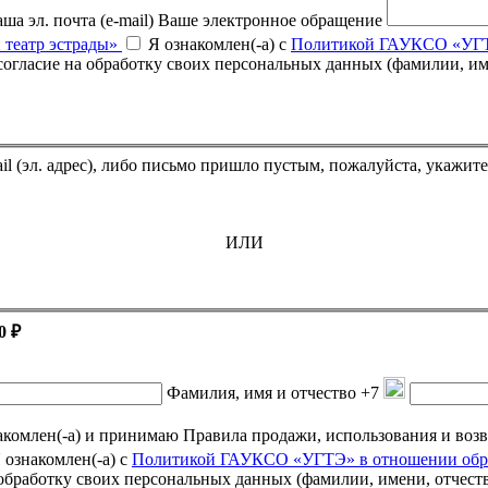
ша эл. почта (e-mail)
Ваше электронное обращение
 театр эстрады»
Я ознакомлен(-а) с
Политикой ГАУКСО «УГТЭ
Если Вы оплатили билет, но он не пришёл на указанный e-mail (эл. адрес),
ИЛИ
0 ₽
Фамилия, имя и отчество
+7
омлен(-а) и принимаю Правила продажи, использования и возврата подарочных се
 ознакомлен(-а) с
Политикой ГАУКСО «УГТЭ» в отношении обра
а обработку своих персональных данных (фамилии, имени, отчест