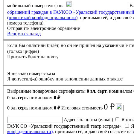
мобильный номер телефона
Ва
обращений граждан в ГАУКСО «Уральский государственный
(политикой конфиденциальности)
, принимаю её, и даю своё согласие на обработку своих персональных данных (фамилии, имени, отчества, адреса электронной почты, контактного
номера телефона).
Отправить электронное обращение
Вернуться назад
(только цифры)
Прислать билет на почту
Я не знаю номер заказа
Я допустил(-а) ошибку при заполнении данных о заказе
Выбранные подарочные сертификаты
0 эл. серт.
номиналом
0 эл. серт.
номиналом
0 ₽
0 ₽
0 эл. серт.
номиналом
0 ₽
Итоговая стоимость
Адрес эл. почты (e-mail)
Я ознак
ГАУК СО «Уральский государственный театр эстрады».
Я
конфиденциальности)
, принимаю её, и даю своё согласие н