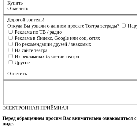
Купить
Отменить
Дорогой зритель!
Откуда Вы узнали о данном проекте Театра эстрады?
Нар
Реклама по ТВ / радио
Реклама в Яндекс, Google или соц. сетях
По рекомендации друзей / знакомых
На сайте театра
Из рекламных буклетов театра
Другое
Ответить
ЭЛЕКТРОННАЯ ПРИЁМНАЯ
Вы бронируете места на
Мероприятие состоится
Зал
Выбран
Промокод
Перед обращением просим Вас внимательно ознакомиться 
виде.
Фамилия, Имя (Отчество для
телефона