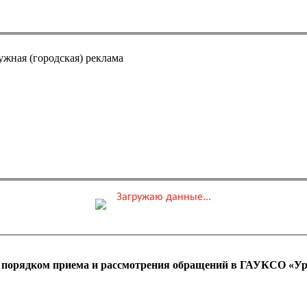
ужная (городская) реклама
Загружаю данные...
0 ₽
ные места
Обшая стоимость заказа
с порядком приема и рассмотрения обращений в ГАУКСО «Ур
 оплаты ПК)
Адрес эл. почты (e-mai