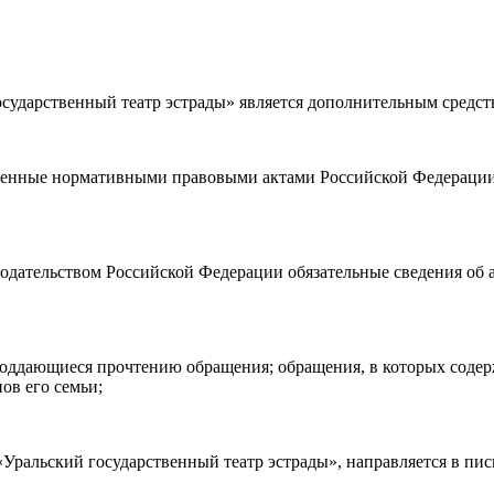
ударственный театр эстрады» является дополнительным средст
а возврата
билетов, а также
правила посещения театра.
Я озн
ности)
, принимаю её, и даю своё согласие на обработку своих персональных данных (фамилии, имени, адреса электронной
ленные нормативными правовыми актами Российской Федерации 
о покупаю билет(-ы) для лиц, соответсвующих возрастной кате
нодательством Российской Федерации обязательные сведения об 
е поддающиеся прочтению обращения; обращения, в которых соде
ов его семьи;
ральский государственный театр эстрады», направляется в пис