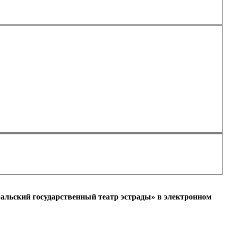
Применить
альский государственный театр эстрады» в электронном
l)
+7
Ваш мобильный номер