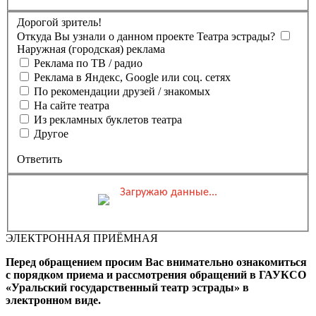
Дорогой зритель!
Откуда Вы узнали о данном проекте Театра эстрады?
Наружная (городская) реклама
Реклама по ТВ / радио
Реклама в Яндекс, Google или соц. сетях
По рекомендации друзей / знакомых
На сайте театра
Из рекламных буклетов театра
Другое
Ответить
Загружаю данные...
Вы бронируете места на
Мероприятие состоится
Зал
ЭЛЕКТРОННАЯ ПРИЁМНАЯ
0 ₽
Выбранные места
Обшая стоимость заказа
Перед обращением просим Вас внимательно ознакомиться
Промокод
Применить
с порядком приема и рассмотрения обращений в ГАУКСО
«Уральский государственный театр эстрады» в
Фамилия, Имя (Отчество
электронном виде.
для оплаты ПК)
Адрес эл.