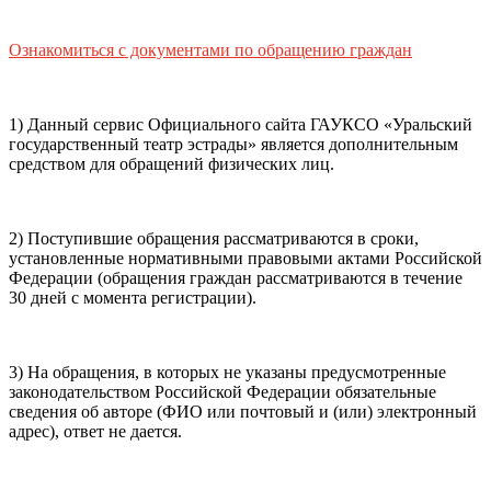
почты (e-mail)
+7
Ваш
мобильный номер телефона
Ознакомиться с документами по обращению граждан
Способ оплаты
Пушкинская
Банковская карта
карта
1) Данный сервис Официального сайта ГАУКСО «Уральский
государственный театр эстрады» является дополнительным
средством для обращений физических лиц.
Я ознакомлен(-а) и принимаю:
правила покупки
и
правила возврата
билетов, а также
правила посещения
2) Поступившие обращения рассматриваются в сроки,
театра.
Я ознакомлен(-а) с
Политикой ГАУКСО
установленные нормативными правовыми актами Российской
«УГТЭ» в отношении обработки персональных данных
Федерации (обращения граждан рассматриваются в течение
(политикой конфиденциальности)
, принимаю её, и даю
30 дней с момента регистрации).
своё согласие на обработку своих персональных данных
(фамилии, имени, адреса электронной почты,
контактного номера телефона).
Я подтверждаю, что
3) На обращения, в которых не указаны предусмотренные
покупаю билет(-ы) для лиц, соответсвующих возрастной
законодательством Российской Федерации обязательные
категории мероприятия
.
сведения об авторе (ФИО или почтовый и (или) электронный
адрес), ответ не дается.
Подтвердить
Отменить