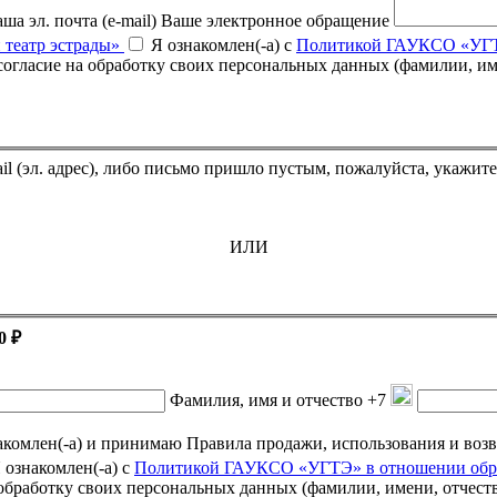
ша эл. почта (e-mail)
Ваше электронное обращение
 театр эстрады»
Я ознакомлен(-а) с
Политикой ГАУКСО «УГТЭ
Если Вы оплатили билет, но он не пришёл на указанный e-mail (эл. адрес),
ИЛИ
0 ₽
Фамилия, имя и отчество
+7
омлен(-а) и принимаю Правила продажи, использования и возврата подарочных се
 ознакомлен(-а) с
Политикой ГАУКСО «УГТЭ» в отношении обра
а обработку своих персональных данных (фамилии, имени, отчест