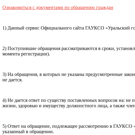
Способ оплаты
Ознакомиться с документами по обращению граждан
Пушкинская
Банковская карта
карта
1) Данный сервис Официального сайта ГАУКСО «Уральский гос
Я ознакомлен(-а) и принимаю:
правила покупки
и
правил
обработки персональных данных (политикой конфиденциаль
2) Поступившие обращения рассматриваются в сроки, установ
почты, контактного номера телефона).
Я подтверждаю, чт
момента регистрации).
Подтвердить
Отменить
3) На обращения, в которых не указаны предусмотренные зако
не дается.
4) Не дается ответ по существу поставленных вопросов на: н
жизни, здоровью и имуществу должностного лица, а также член
5) Ответ на обращение, подлежащее рассмотрению в ГАУКСО «У
указанный в обращении.