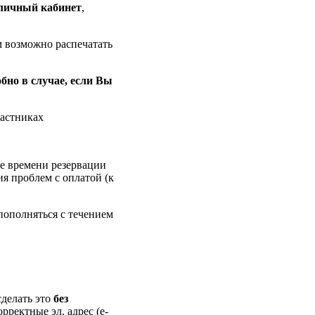
личный кабинет
,
м возможно распечатать
обно в случае, если Вы
частниках
ие времени резервации
ия проблем с оплатой (к
пополняться с течением
делать это
без
орректные эл. адрес (e-