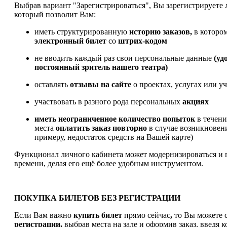
Выбрав вариант "Зарегистрироваться", Вы зарегистрируете
который позволит Вам:
иметь структурированную
историю заказов,
в которо
электронный билет
со
штрих-кодом
не вводить каждый раз свои персональные данные
(уд
постоянный зритель нашего театра)
оставлять
отзывы на сайте
о проектах, услугах или у
участвовать в разного рода персональных
акциях
иметь
неограниченное количество попыток
в течен
места
оплатить заказ
повторно
в случае возникновен
примеру, недостаток средств на Вашей карте)
Функционал личного кабинета может модернизироваться и 
времени, делая его ещё более удобным инструментом.
ПОКУПКА БИЛЕТОВ БЕЗ РЕГИСТРАЦИИ
Если Вам важно
купить билет
прямо сейчас
,
то Вы можете с
регистрации,
выбрав места на зале и оформив заказ, введя к