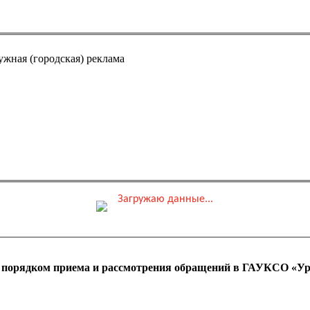
ужная (городская) реклама
Загружаю данные...
0 ₽
ные места
Обшая стоимость заказа
с порядком приема и рассмотрения обращений в ГАУКСО «Ур
 оплаты ПК)
Адрес эл. почты (e-mai