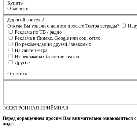
Купить
Отменить
Дорогой зритель!
Откуда Вы узнали о данном проекте Театра эстрады?
Нар
Реклама по ТВ / радио
Реклама в Яндекс, Google или соц. сетях
По рекомендации друзей / знакомых
На сайте театра
Из рекламных буклетов театра
Другое
Ответить
ЭЛЕКТРОННАЯ ПРИЁМНАЯ
Вы бронируете места на
Мероприятие состоится
Зал
Выбран
Промокод
Перед обращением просим Вас внимательно ознакомиться 
виде.
Фамилия, Имя (Отчество для
телефона