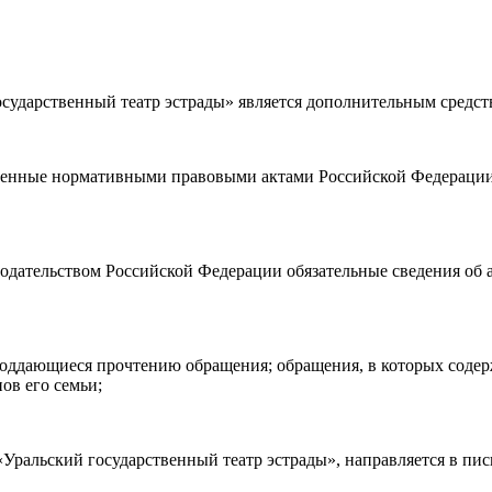
ударственный театр эстрады» является дополнительным средст
а возврата
билетов, а также
правила посещения театра.
Я озн
ности)
, принимаю её, и даю своё согласие на обработку своих персональных данных (фамилии, имени, адреса электронной
ленные нормативными правовыми актами Российской Федерации 
о покупаю билет(-ы) для лиц, соответсвующих возрастной кате
нодательством Российской Федерации обязательные сведения об 
е поддающиеся прочтению обращения; обращения, в которых соде
ов его семьи;
ральский государственный театр эстрады», направляется в пис