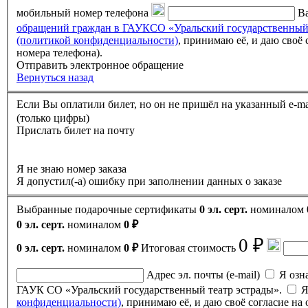
мобильный номер телефона
Ва
обращений граждан в ГАУКСО «Уральский государственный
(политикой конфиденциальности)
, принимаю её, и даю своё согласие на обработку своих персональных данных (фамилии, имени, отчества, адреса электронной почты, контактного
номера телефона).
Отправить электронное обращение
Вернуться назад
(только цифры)
Прислать билет на почту
Я не знаю номер заказа
Я допустил(-а) ошибку при заполнении данных о заказе
Выбранные подарочные сертификаты
0 эл. серт.
номиналом
0 эл. серт.
номиналом
0 ₽
0 ₽
0 эл. серт.
номиналом
0 ₽
Итоговая стоимость
Адрес эл. почты (e-mail)
Я ознак
ГАУК СО «Уральский государственный театр эстрады».
Я
конфиденциальности)
, принимаю её, и даю своё согласие н