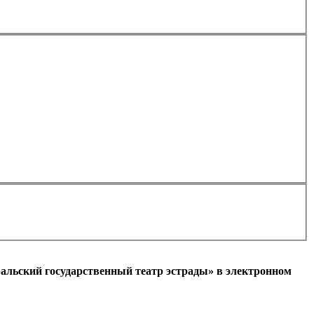
Применить
альский государственный театр эстрады» в электронном
l)
+7
Ваш мобильный номер