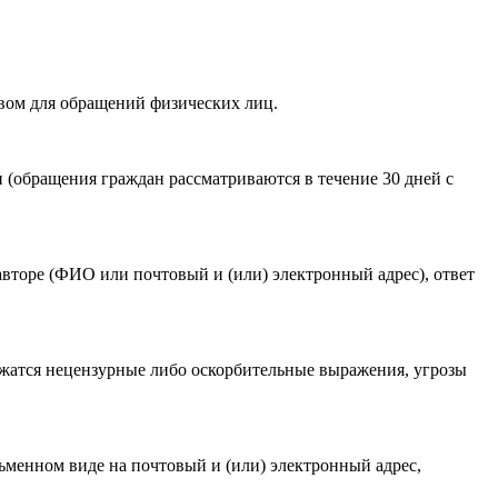
вом для обращений физических лиц.
акомлен(-а) с
Политикой ГАУКСО «УГТЭ» в отношении
(обращения граждан рассматриваются в течение 30 дней с
гории мероприятия
.
авторе (ФИО или почтовый и (или) электронный адрес), ответ
ржатся нецензурные либо оскорбительные выражения, угрозы
ьменном виде на почтовый и (или) электронный адрес,