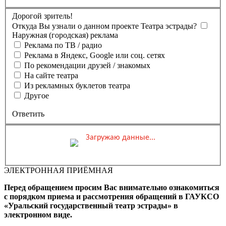
Дорогой зритель!
Откуда Вы узнали о данном проекте Театра эстрады?
Наружная (городская) реклама
Реклама по ТВ / радио
Реклама в Яндекс, Google или соц. сетях
По рекомендации друзей / знакомых
На сайте театра
Из рекламных буклетов театра
Другое
Ответить
Загружаю данные...
Вы бронируете места на
Мероприятие состоится
Зал
ЭЛЕКТРОННАЯ ПРИЁМНАЯ
0 ₽
Выбранные места
Обшая стоимость заказа
Перед обращением просим Вас внимательно ознакомиться
Промокод
Применить
с порядком приема и рассмотрения обращений в ГАУКСО
«Уральский государственный театр эстрады» в
Фамилия, Имя (Отчество
электронном виде.
для оплаты ПК)
Адрес эл.