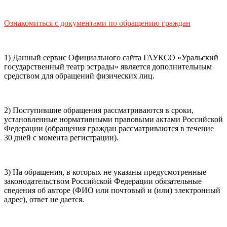
почты (e-mail)
+7
Ваш
мобильный номер телефона
Ознакомиться с документами по обращению граждан
Способ оплаты
Пушкинская
Банковская карта
карта
1) Данный сервис Официального сайта ГАУКСО «Уральский
государственный театр эстрады» является дополнительным
средством для обращений физических лиц.
Я ознакомлен(-а) и принимаю:
правила покупки
и
правила возврата
билетов, а также
правила посещения
2) Поступившие обращения рассматриваются в сроки,
театра.
Я ознакомлен(-а) с
Политикой ГАУКСО
установленные нормативными правовыми актами Российской
«УГТЭ» в отношении обработки персональных данных
Федерации (обращения граждан рассматриваются в течение
(политикой конфиденциальности)
, принимаю её, и даю
30 дней с момента регистрации).
своё согласие на обработку своих персональных данных
(фамилии, имени, адреса электронной почты,
контактного номера телефона).
Я подтверждаю, что
3) На обращения, в которых не указаны предусмотренные
покупаю билет(-ы) для лиц, соответсвующих возрастной
законодательством Российской Федерации обязательные
категории мероприятия
.
сведения об авторе (ФИО или почтовый и (или) электронный
адрес), ответ не дается.
Подтвердить
Отменить