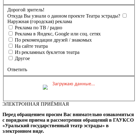
Дорогой зритель!
Откуда Вы узнали о данном проекте Театра эстрады?
Наружная (городская) реклама
Реклама по ТВ / радио
Реклама в Яндекс, Google или соц. сетях
По рекомендации друзей / знакомых
На сайте театра
Из рекламных буклетов театра
Другое
Ответить
Загружаю данные...
Вы бронируете места на
Мероприятие состоится
Зал
ЭЛЕКТРОННАЯ ПРИЁМНАЯ
0 ₽
Выбранные места
Обшая стоимость заказа
Перед обращением просим Вас внимательно ознакомиться
Промокод
Применить
с порядком приема и рассмотрения обращений в ГАУКСО
«Уральский государственный театр эстрады» в
Фамилия, Имя (Отчество
электронном виде.
для оплаты ПК)
Адрес эл.