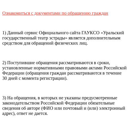
почты (e-mail)
+7
Ваш
мобильный номер телефона
Ознакомиться с документами по обращению граждан
Способ оплаты
Пушкинская
Банковская карта
карта
1) Данный сервис Официального сайта ГАУКСО «Уральский
государственный театр эстрады» является дополнительным
средством для обращений физических лиц.
Я ознакомлен(-а) и принимаю:
правила покупки
и
правила возврата
билетов, а также
правила посещения
2) Поступившие обращения рассматриваются в сроки,
театра.
Я ознакомлен(-а) с
Политикой ГАУКСО
установленные нормативными правовыми актами Российской
«УГТЭ» в отношении обработки персональных данных
Федерации (обращения граждан рассматриваются в течение
(политикой конфиденциальности)
, принимаю её, и даю
30 дней с момента регистрации).
своё согласие на обработку своих персональных данных
(фамилии, имени, адреса электронной почты,
контактного номера телефона).
Я подтверждаю, что
3) На обращения, в которых не указаны предусмотренные
покупаю билет(-ы) для лиц, соответсвующих возрастной
законодательством Российской Федерации обязательные
категории мероприятия
.
сведения об авторе (ФИО или почтовый и (или) электронный
адрес), ответ не дается.
Подтвердить
Отменить