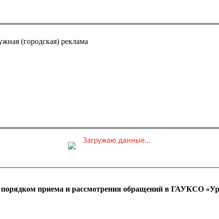
ужная (городская) реклама
Загружаю данные...
0 ₽
ные места
Обшая стоимость заказа
с порядком приема и рассмотрения обращений в ГАУКСО «Ур
 оплаты ПК)
Адрес эл. почты (e-mai