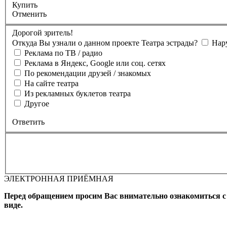
Купить
Отменить
Дорогой зритель!
Откуда Вы узнали о данном проекте Театра эстрады?
Нар
Реклама по ТВ / радио
Реклама в Яндекс, Google или соц. сетях
По рекомендации друзей / знакомых
На сайте театра
Из рекламных буклетов театра
Другое
Ответить
ЭЛЕКТРОННАЯ ПРИЁМНАЯ
Вы бронируете места на
Мероприятие состоится
Зал
Выбран
Промокод
Перед обращением просим Вас внимательно ознакомиться 
виде.
Фамилия, Имя (Отчество для
телефона