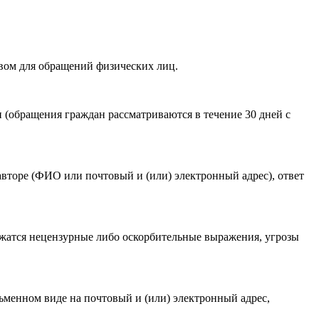
вом для обращений физических лиц.
акомлен(-а) с
Политикой ГАУКСО «УГТЭ» в отношении
(обращения граждан рассматриваются в течение 30 дней с
гории мероприятия
.
авторе (ФИО или почтовый и (или) электронный адрес), ответ
ржатся нецензурные либо оскорбительные выражения, угрозы
ьменном виде на почтовый и (или) электронный адрес,