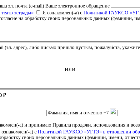
ша эл. почта (e-mail)
Ваше электронное обращение
 театр эстрады»
Я ознакомлен(-а) с
Политикой ГАУКСО «УГТЭ
Если Вы оплатили билет, но он не пришёл на указанный e-mail (эл. адрес),
ИЛИ
0 ₽
Фамилия, имя и отчество
+7
омлен(-а) и принимаю Правила продажи, использования и возврата подарочных се
 ознакомлен(-а) с
Политикой ГАУКСО «УГТЭ» в отношении обра
а обработку своих персональных данных (фамилии, имени, отчест