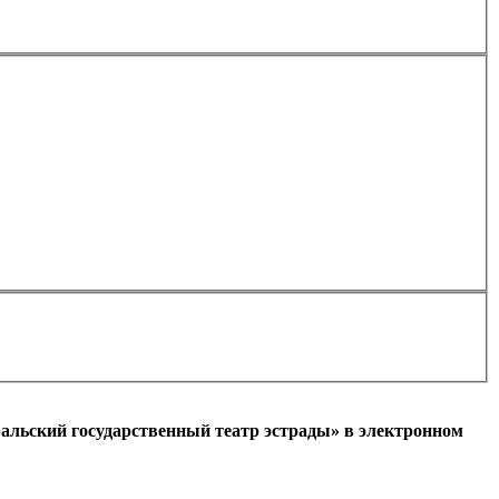
Применить
альский государственный театр эстрады» в электронном
l)
+7
Ваш мобильный номер