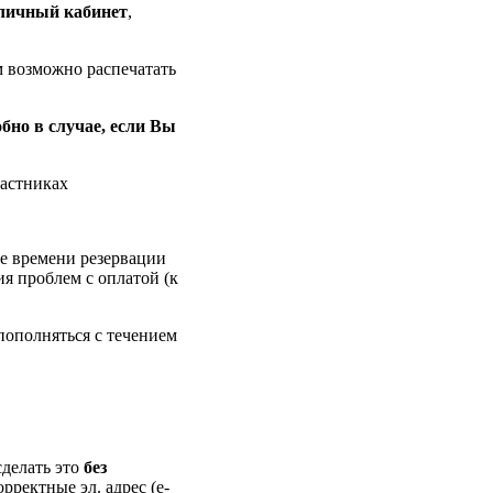
личный кабинет
,
м возможно распечатать
обно в случае, если Вы
частниках
ие времени резервации
ия проблем с оплатой (к
пополняться с течением
делать это
без
орректные эл. адрес (e-