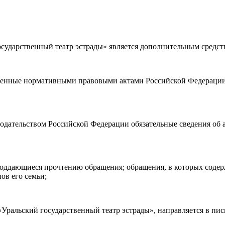
ударственный театр эстрады» является дополнительным средст
а возврата
билетов, а также
правила посещения театра.
Я озн
ности)
, принимаю её, и даю своё согласие на обработку своих персональных данных (фамилии, имени, адреса электронной
ленные нормативными правовыми актами Российской Федерации 
о покупаю билет(-ы) для лиц, соответсвующих возрастной кате
нодательством Российской Федерации обязательные сведения об 
е поддающиеся прочтению обращения; обращения, в которых соде
ов его семьи;
ральский государственный театр эстрады», направляется в пис