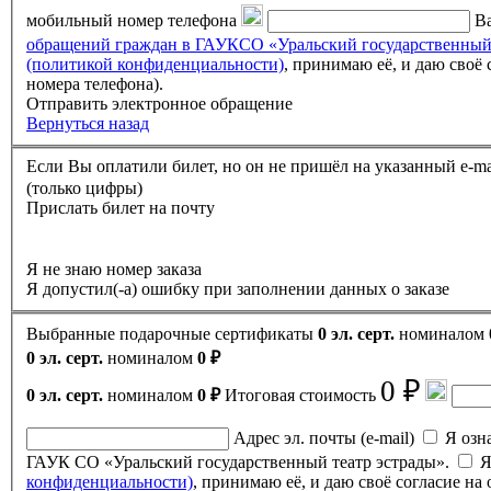
мобильный номер телефона
Ва
обращений граждан в ГАУКСО «Уральский государственный
(политикой конфиденциальности)
, принимаю её, и даю своё согласие на обработку своих персональных данных (фамилии, имени, отчества, адреса электронной почты, контактного
номера телефона).
Отправить электронное обращение
Вернуться назад
(только цифры)
Прислать билет на почту
Я не знаю номер заказа
Я допустил(-а) ошибку при заполнении данных о заказе
Выбранные подарочные сертификаты
0 эл. серт.
номиналом
0 эл. серт.
номиналом
0 ₽
0 ₽
0 эл. серт.
номиналом
0 ₽
Итоговая стоимость
Адрес эл. почты (e-mail)
Я ознак
ГАУК СО «Уральский государственный театр эстрады».
Я
конфиденциальности)
, принимаю её, и даю своё согласие н