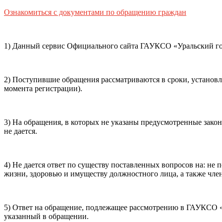
Способ оплаты
Ознакомиться с документами по обращению граждан
Пушкинская
Банковская карта
карта
1) Данный сервис Официального сайта ГАУКСО «Уральский гос
Я ознакомлен(-а) и принимаю:
правила покупки
и
правил
обработки персональных данных (политикой конфиденциаль
2) Поступившие обращения рассматриваются в сроки, установ
почты, контактного номера телефона).
Я подтверждаю, чт
момента регистрации).
Подтвердить
Отменить
3) На обращения, в которых не указаны предусмотренные зако
не дается.
4) Не дается ответ по существу поставленных вопросов на: н
жизни, здоровью и имуществу должностного лица, а также член
5) Ответ на обращение, подлежащее рассмотрению в ГАУКСО «У
указанный в обращении.