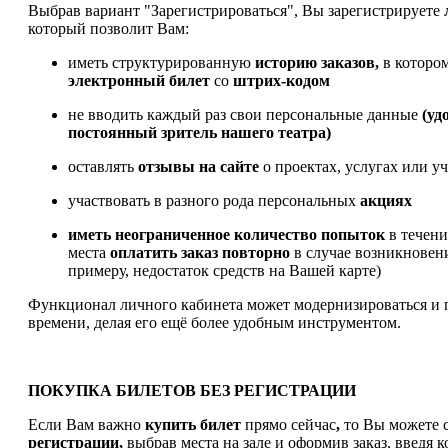
Выбрав вариант "Зарегистрироваться", Вы зарегистрируете
который позволит Вам:
иметь структурированную
историю заказов,
в которо
электронный билет
со
штрих-кодом
не вводить каждый раз свои персональные данные
(уд
постоянный зритель нашего театра)
оставлять
отзывы на сайте
о проектах, услугах или у
участвовать в разного рода персональных
акциях
иметь
неограниченное количество попыток
в течен
места
оплатить заказ
повторно
в случае возникновен
примеру, недостаток средств на Вашей карте)
Функционал личного кабинета может модернизироваться и 
времени, делая его ещё более удобным инструментом.
ПОКУПКА БИЛЕТОВ БЕЗ РЕГИСТРАЦИИ
Если Вам важно
купить билет
прямо сейчас
,
то Вы можете с
регистрации,
выбрав места на зале и оформив заказ, введя к