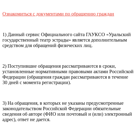
почты (e-mail)
+7
Ваш
мобильный номер телефона
Ознакомиться с документами по обращению граждан
Способ оплаты
Пушкинская
Банковская карта
карта
1) Данный сервис Официального сайта ГАУКСО «Уральский
государственный театр эстрады» является дополнительным
средством для обращений физических лиц.
Я ознакомлен(-а) и принимаю:
правила покупки
и
правила возврата
билетов, а также
правила посещения
2) Поступившие обращения рассматриваются в сроки,
театра.
Я ознакомлен(-а) с
Политикой ГАУКСО
установленные нормативными правовыми актами Российской
«УГТЭ» в отношении обработки персональных данных
Федерации (обращения граждан рассматриваются в течение
(политикой конфиденциальности)
, принимаю её, и даю
30 дней с момента регистрации).
своё согласие на обработку своих персональных данных
(фамилии, имени, адреса электронной почты,
контактного номера телефона).
Я подтверждаю, что
3) На обращения, в которых не указаны предусмотренные
покупаю билет(-ы) для лиц, соответсвующих возрастной
законодательством Российской Федерации обязательные
категории мероприятия
.
сведения об авторе (ФИО или почтовый и (или) электронный
адрес), ответ не дается.
Подтвердить
Отменить