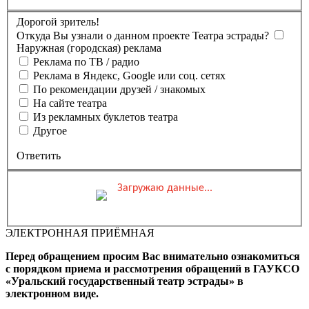
Дорогой зритель!
Откуда Вы узнали о данном проекте Театра эстрады?
Наружная (городская) реклама
Реклама по ТВ / радио
Реклама в Яндекс, Google или соц. сетях
По рекомендации друзей / знакомых
На сайте театра
Из рекламных буклетов театра
Другое
Ответить
Загружаю данные...
Вы бронируете места на
Мероприятие состоится
Зал
ЭЛЕКТРОННАЯ ПРИЁМНАЯ
0 ₽
Выбранные места
Обшая стоимость заказа
Перед обращением просим Вас внимательно ознакомиться
Промокод
Применить
с порядком приема и рассмотрения обращений в ГАУКСО
«Уральский государственный театр эстрады» в
Фамилия, Имя (Отчество
электронном виде.
для оплаты ПК)
Адрес эл.