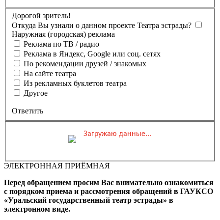
Дорогой зритель!
Откуда Вы узнали о данном проекте Театра эстрады?
Наружная (городская) реклама
Реклама по ТВ / радио
Реклама в Яндекс, Google или соц. сетях
По рекомендации друзей / знакомых
На сайте театра
Из рекламных буклетов театра
Другое
Ответить
Загружаю данные...
Вы бронируете места на
Мероприятие состоится
Зал
ЭЛЕКТРОННАЯ ПРИЁМНАЯ
0 ₽
Выбранные места
Обшая стоимость заказа
Перед обращением просим Вас внимательно ознакомиться
Промокод
Применить
с порядком приема и рассмотрения обращений в ГАУКСО
«Уральский государственный театр эстрады» в
Фамилия, Имя (Отчество
электронном виде.
для оплаты ПК)
Адрес эл.