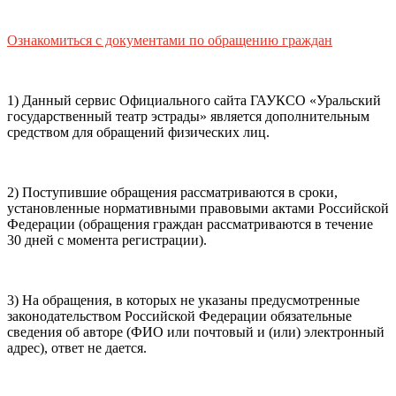
почты (e-mail)
+7
Ваш
мобильный номер телефона
Ознакомиться с документами по обращению граждан
Способ оплаты
Пушкинская
Банковская карта
карта
1) Данный сервис Официального сайта ГАУКСО «Уральский
государственный театр эстрады» является дополнительным
средством для обращений физических лиц.
Я ознакомлен(-а) и принимаю:
правила покупки
и
правила возврата
билетов, а также
правила посещения
2) Поступившие обращения рассматриваются в сроки,
театра.
Я ознакомлен(-а) с
Политикой ГАУКСО
установленные нормативными правовыми актами Российской
«УГТЭ» в отношении обработки персональных данных
Федерации (обращения граждан рассматриваются в течение
(политикой конфиденциальности)
, принимаю её, и даю
30 дней с момента регистрации).
своё согласие на обработку своих персональных данных
(фамилии, имени, адреса электронной почты,
контактного номера телефона).
Я подтверждаю, что
3) На обращения, в которых не указаны предусмотренные
покупаю билет(-ы) для лиц, соответсвующих возрастной
законодательством Российской Федерации обязательные
категории мероприятия
.
сведения об авторе (ФИО или почтовый и (или) электронный
адрес), ответ не дается.
Подтвердить
Отменить