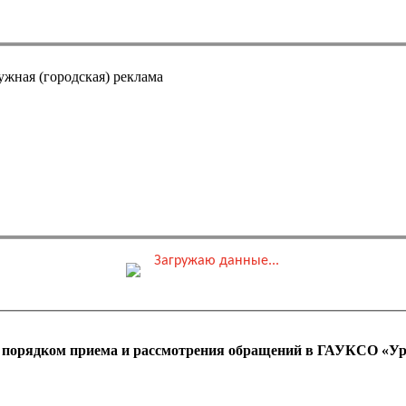
ужная (городская) реклама
Загружаю данные...
0 ₽
ные места
Обшая стоимость заказа
с порядком приема и рассмотрения обращений в ГАУКСО «Ур
 оплаты ПК)
Адрес эл. почты (e-mai