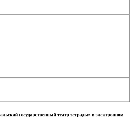
Применить
альский государственный театр эстрады» в электронном
l)
+7
Ваш мобильный номер