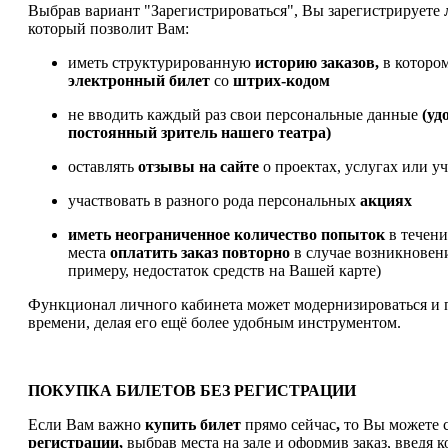
Выбрав вариант "Зарегистрироваться", Вы зарегистрируете
который позволит Вам:
иметь структурированную
историю заказов,
в которо
электронный билет
со
штрих-кодом
не вводить каждый раз свои персональные данные
(уд
постоянный зритель нашего театра)
оставлять
отзывы на сайте
о проектах, услугах или у
участвовать в разного рода персональных
акциях
иметь
неограниченное количество попыток
в течен
места
оплатить заказ
повторно
в случае возникновен
примеру, недостаток средств на Вашей карте)
Функционал личного кабинета может модернизироваться и 
времени, делая его ещё более удобным инструментом.
ПОКУПКА БИЛЕТОВ БЕЗ РЕГИСТРАЦИИ
Если Вам важно
купить билет
прямо сейчас
,
то Вы можете с
регистрации,
выбрав места на зале и оформив заказ, введя к