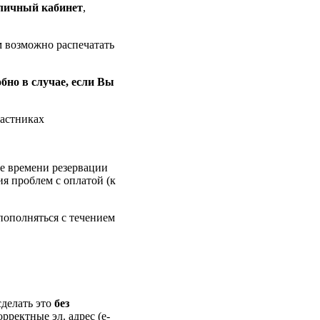
личный кабинет
,
м возможно распечатать
обно в случае, если Вы
частниках
ие времени резервации
ия проблем с оплатой (к
пополняться с течением
делать это
без
орректные эл. адрес (e-