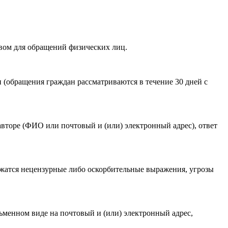
вом для обращений физических лиц.
акомлен(-а) с
Политикой ГАУКСО «УГТЭ» в отношении
(обращения граждан рассматриваются в течение 30 дней с
гории мероприятия
.
авторе (ФИО или почтовый и (или) электронный адрес), ответ
ржатся нецензурные либо оскорбительные выражения, угрозы
ьменном виде на почтовый и (или) электронный адрес,