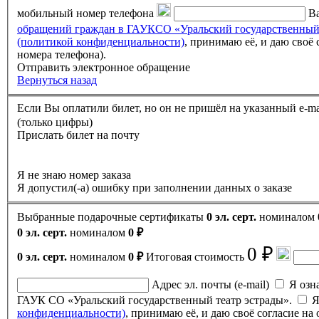
мобильный номер телефона
Ва
обращений граждан в ГАУКСО «Уральский государственный
(политикой конфиденциальности)
, принимаю её, и даю своё согласие на обработку своих персональных данных (фамилии, имени, отчества, адреса электронной почты, контактного
номера телефона).
Отправить электронное обращение
Вернуться назад
(только цифры)
Прислать билет на почту
Я не знаю номер заказа
Я допустил(-а) ошибку при заполнении данных о заказе
Выбранные подарочные сертификаты
0 эл. серт.
номиналом
0 эл. серт.
номиналом
0 ₽
0 ₽
0 эл. серт.
номиналом
0 ₽
Итоговая стоимость
Адрес эл. почты (e-mail)
Я ознак
ГАУК СО «Уральский государственный театр эстрады».
Я
конфиденциальности)
, принимаю её, и даю своё согласие н