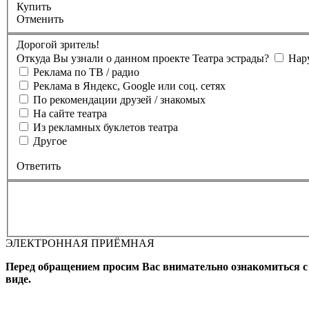
Купить
Отменить
Дорогой зритель!
Откуда Вы узнали о данном проекте Театра эстрады?
Нар
Реклама по ТВ / радио
Реклама в Яндекс, Google или соц. сетях
По рекомендации друзей / знакомых
На сайте театра
Из рекламных буклетов театра
Другое
Ответить
ЭЛЕКТРОННАЯ ПРИЁМНАЯ
Вы бронируете места на
Мероприятие состоится
Зал
Выбран
Промокод
Перед обращением просим Вас внимательно ознакомиться 
виде.
Фамилия, Имя (Отчество для
телефона