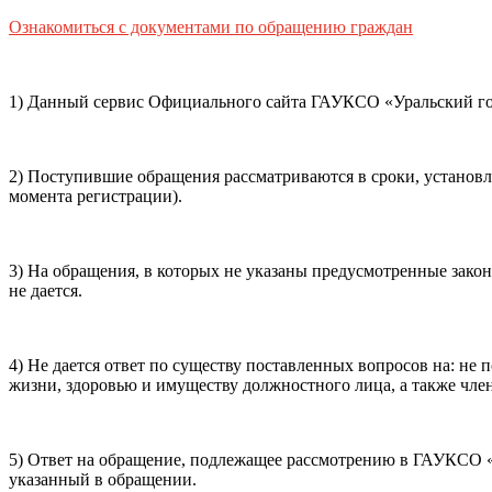
Способ оплаты
Ознакомиться с документами по обращению граждан
Пушкинская
Банковская карта
карта
1) Данный сервис Официального сайта ГАУКСО «Уральский гос
Я ознакомлен(-а) и принимаю:
правила покупки
и
правил
обработки персональных данных (политикой конфиденциаль
2) Поступившие обращения рассматриваются в сроки, установ
почты, контактного номера телефона).
Я подтверждаю, чт
момента регистрации).
Подтвердить
Отменить
3) На обращения, в которых не указаны предусмотренные зако
не дается.
4) Не дается ответ по существу поставленных вопросов на: н
жизни, здоровью и имуществу должностного лица, а также член
5) Ответ на обращение, подлежащее рассмотрению в ГАУКСО «У
указанный в обращении.