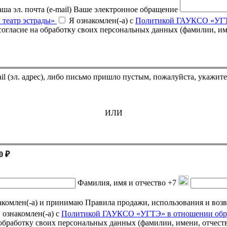
ша эл. почта (e-mail)
Ваше электронное обращение
 театр эстрады»
Я ознакомлен(-а) с
Политикой ГАУКСО «УГТЭ
Если Вы оплатили билет, но он не пришёл на указанный e-mail (эл. адрес),
ИЛИ
0 ₽
Фамилия, имя и отчество
+7
омлен(-а) и принимаю Правила продажи, использования и возврата подарочных се
 ознакомлен(-а) с
Политикой ГАУКСО «УГТЭ» в отношении обра
а обработку своих персональных данных (фамилии, имени, отчест