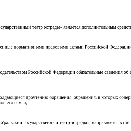
ударственный театр эстрады» является дополнительным средст
а возврата
билетов, а также
правила посещения театра.
Я озн
ности)
, принимаю её, и даю своё согласие на обработку своих персональных данных (фамилии, имени, адреса электронной
ленные нормативными правовыми актами Российской Федерации 
о покупаю билет(-ы) для лиц, соответсвующих возрастной кате
нодательством Российской Федерации обязательные сведения об 
е поддающиеся прочтению обращения; обращения, в которых соде
ов его семьи;
ральский государственный театр эстрады», направляется в пис