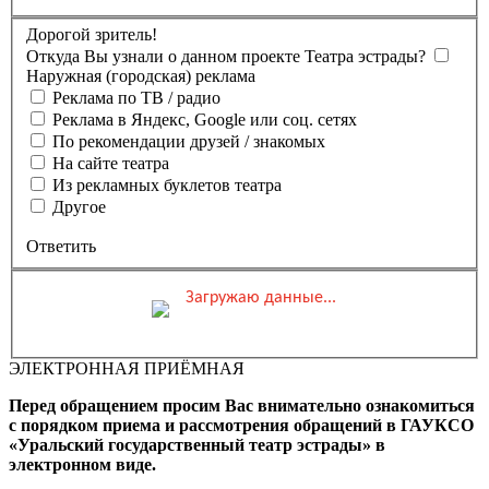
Дорогой зритель!
Откуда Вы узнали о данном проекте Театра эстрады?
Наружная (городская) реклама
Реклама по ТВ / радио
Реклама в Яндекс, Google или соц. сетях
По рекомендации друзей / знакомых
На сайте театра
Из рекламных буклетов театра
Другое
Ответить
Загружаю данные...
Вы бронируете места на
Мероприятие состоится
Зал
ЭЛЕКТРОННАЯ ПРИЁМНАЯ
0 ₽
Выбранные места
Обшая стоимость заказа
Перед обращением просим Вас внимательно ознакомиться
Промокод
Применить
с порядком приема и рассмотрения обращений в ГАУКСО
«Уральский государственный театр эстрады» в
Фамилия, Имя (Отчество
электронном виде.
для оплаты ПК)
Адрес эл.