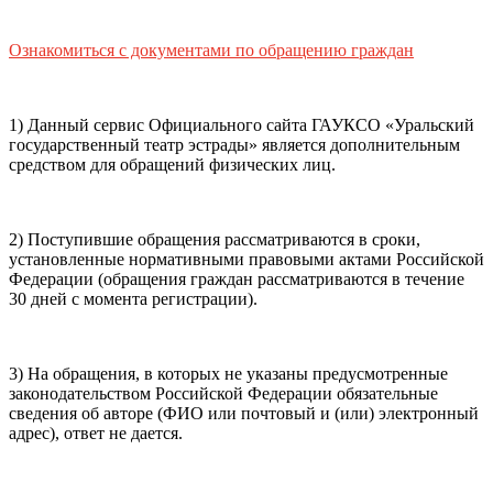
почты (e-mail)
+7
Ваш
мобильный номер телефона
Ознакомиться с документами по обращению граждан
Способ оплаты
Пушкинская
Банковская карта
карта
1) Данный сервис Официального сайта ГАУКСО «Уральский
государственный театр эстрады» является дополнительным
средством для обращений физических лиц.
Я ознакомлен(-а) и принимаю:
правила покупки
и
правила возврата
билетов, а также
правила посещения
2) Поступившие обращения рассматриваются в сроки,
театра.
Я ознакомлен(-а) с
Политикой ГАУКСО
установленные нормативными правовыми актами Российской
«УГТЭ» в отношении обработки персональных данных
Федерации (обращения граждан рассматриваются в течение
(политикой конфиденциальности)
, принимаю её, и даю
30 дней с момента регистрации).
своё согласие на обработку своих персональных данных
(фамилии, имени, адреса электронной почты,
контактного номера телефона).
Я подтверждаю, что
3) На обращения, в которых не указаны предусмотренные
покупаю билет(-ы) для лиц, соответсвующих возрастной
законодательством Российской Федерации обязательные
категории мероприятия
.
сведения об авторе (ФИО или почтовый и (или) электронный
адрес), ответ не дается.
Подтвердить
Отменить