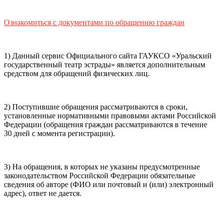
почты (e-mail)
+7
Ваш
мобильный номер телефона
Ознакомиться с документами по обращению граждан
Способ оплаты
Пушкинская
Банковская карта
карта
1) Данный сервис Официального сайта ГАУКСО «Уральский
государственный театр эстрады» является дополнительным
средством для обращений физических лиц.
Я ознакомлен(-а) и принимаю:
правила покупки
и
правила возврата
билетов, а также
правила посещения
2) Поступившие обращения рассматриваются в сроки,
театра.
Я ознакомлен(-а) с
Политикой ГАУКСО
установленные нормативными правовыми актами Российской
«УГТЭ» в отношении обработки персональных данных
Федерации (обращения граждан рассматриваются в течение
(политикой конфиденциальности)
, принимаю её, и даю
30 дней с момента регистрации).
своё согласие на обработку своих персональных данных
(фамилии, имени, адреса электронной почты,
контактного номера телефона).
Я подтверждаю, что
3) На обращения, в которых не указаны предусмотренные
покупаю билет(-ы) для лиц, соответсвующих возрастной
законодательством Российской Федерации обязательные
категории мероприятия
.
сведения об авторе (ФИО или почтовый и (или) электронный
адрес), ответ не дается.
Подтвердить
Отменить