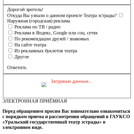
Дорогой зритель!
Откуда Вы узнали о данном проекте Театра эстрады?
Наружная (городская) реклама
Реклама по ТВ / радио
Реклама в Яндекс, Google или соц. сетях
По рекомендации друзей / знакомых
На сайте театра
Из рекламных буклетов театра
Другое
Ответить
Загружаю данные...
Вы бронируете места на
Мероприятие состоится
Зал
ЭЛЕКТРОННАЯ ПРИЁМНАЯ
0 ₽
Выбранные места
Обшая стоимость заказа
Перед обращением просим Вас внимательно ознакомиться
Промокод
Применить
с порядком приема и рассмотрения обращений в ГАУКСО
«Уральский государственный театр эстрады» в
Фамилия, Имя (Отчество
электронном виде.
для оплаты ПК)
Адрес эл.