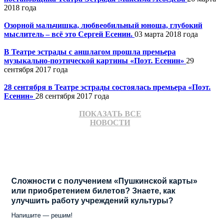
2018 года
Озорной мальчишка, любвеобильный юноша, глубокий
мыслитель – всё это Сергей Есенин.
03 марта 2018 года
В Театре эстрады с аншлагом прошла премьера
музыкально-поэтической картины «Поэт. Есенин»
29
сентября 2017 года
28 сентября в Театре эстрады состоялась премьера «Поэт.
Есенин»
28 сентября 2017 года
В Театре эстрады состоялась долгожданная премьера
ПОКАЗАТЬ ВСЕ
музыкально-поэтической картины «Поэт.Есенин»!
НОВОСТИ
28
сентября 2017 года
Сложности с получением «Пушкинской карты»
или приобретением билетов? Знаете, как
улучшить работу учреждений культуры?
Напишите — решим!