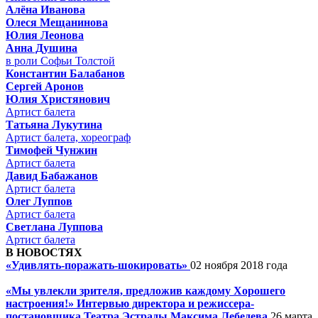
Алёна Иванова
Олеся Мещанинова
Юлия Леонова
Анна Душина
в роли Софьи Толстой
Константин Балабанов
Сергей Аронов
Юлия Христянович
Артист балета
Татьяна Лукутина
Артист балета, хореограф
Тимофей Чунжин
Артист балета
Давид Бабажанов
Артист балета
Олег Луппов
Артист балета
Светлана Луппова
Артист балета
В НОВОСТЯХ
«Удивлять-поражать-шокировать»
02 ноября 2018 года
«Мы увлекли зрителя, предложив каждому Хорошего
настроения!» Интервью директора и режиссера-
постановщика Театра Эстрады Максима Лебедева
26 марта