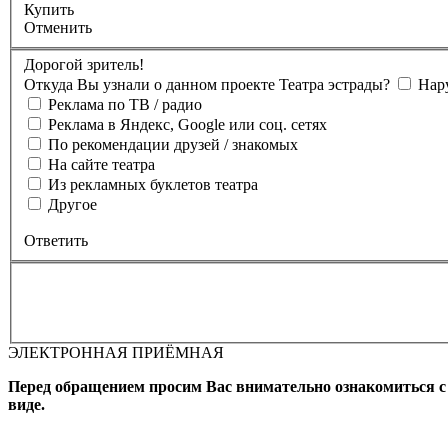
Купить
Отменить
Дорогой зритель!
Откуда Вы узнали о данном проекте Театра эстрады?
Нар
Реклама по ТВ / радио
Реклама в Яндекс, Google или соц. сетях
По рекомендации друзей / знакомых
На сайте театра
Из рекламных буклетов театра
Другое
Ответить
ЭЛЕКТРОННАЯ ПРИЁМНАЯ
Вы бронируете места на
Мероприятие состоится
Зал
Выбран
Промокод
Перед обращением просим Вас внимательно ознакомиться 
виде.
Фамилия, Имя (Отчество для
телефона