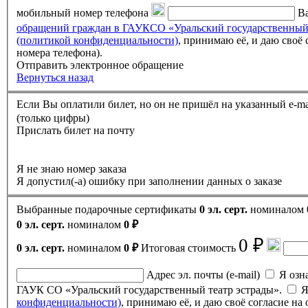
мобильный номер телефона
Ва
обращений граждан в ГАУКСО «Уральский государственный
(политикой конфиденциальности)
, принимаю её, и даю своё согласие на обработку своих персональных данных (фамилии, имени, отчества, адреса электронной почты, контактного
номера телефона).
Отправить электронное обращение
Вернуться назад
(только цифры)
Прислать билет на почту
Я не знаю номер заказа
Я допустил(-а) ошибку при заполнении данных о заказе
Выбранные подарочные сертификаты
0 эл. серт.
номиналом
0 эл. серт.
номиналом
0 ₽
0 ₽
0 эл. серт.
номиналом
0 ₽
Итоговая стоимость
Адрес эл. почты (e-mail)
Я ознак
ГАУК СО «Уральский государственный театр эстрады».
Я
конфиденциальности)
, принимаю её, и даю своё согласие н