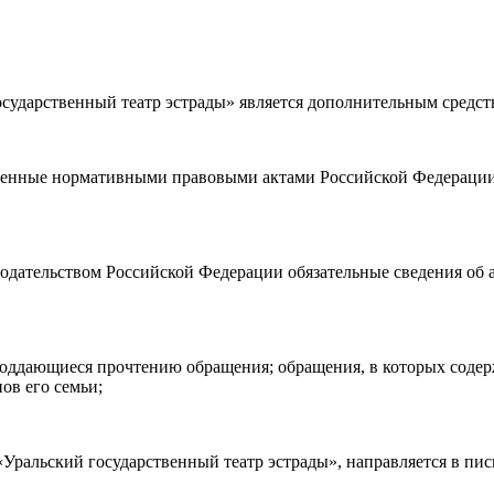
ударственный театр эстрады» является дополнительным средст
а возврата
билетов, а также
правила посещения театра.
Я озн
ности)
, принимаю её, и даю своё согласие на обработку своих персональных данных (фамилии, имени, адреса электронной
ленные нормативными правовыми актами Российской Федерации 
о покупаю билет(-ы) для лиц, соответсвующих возрастной кате
нодательством Российской Федерации обязательные сведения об 
е поддающиеся прочтению обращения; обращения, в которых соде
ов его семьи;
ральский государственный театр эстрады», направляется в пис