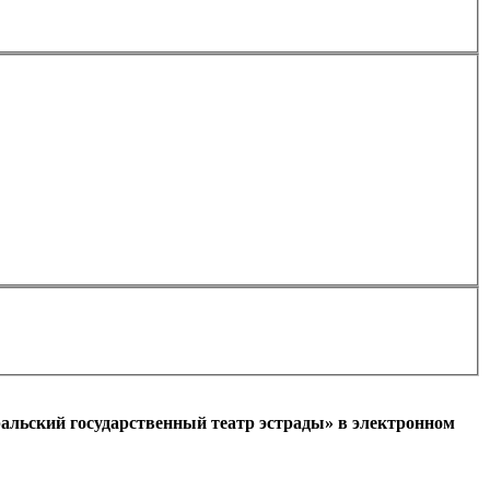
Применить
альский государственный театр эстрады» в электронном
l)
+7
Ваш мобильный номер