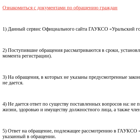
Способ оплаты
Ознакомиться с документами по обращению граждан
Пушкинская
Банковская карта
карта
1) Данный сервис Официального сайта ГАУКСО «Уральский гос
Я ознакомлен(-а) и принимаю:
правила покупки
и
правил
обработки персональных данных (политикой конфиденциаль
2) Поступившие обращения рассматриваются в сроки, установ
почты, контактного номера телефона).
Я подтверждаю, чт
момента регистрации).
Подтвердить
Отменить
3) На обращения, в которых не указаны предусмотренные зако
не дается.
4) Не дается ответ по существу поставленных вопросов на: н
жизни, здоровью и имуществу должностного лица, а также член
5) Ответ на обращение, подлежащее рассмотрению в ГАУКСО «У
указанный в обращении.