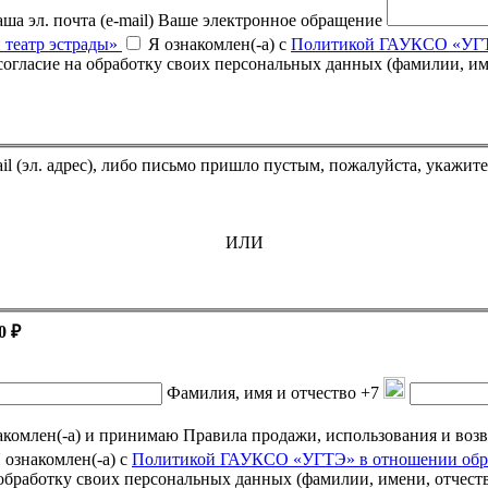
ша эл. почта (e-mail)
Ваше электронное обращение
 театр эстрады»
Я ознакомлен(-а) с
Политикой ГАУКСО «УГТЭ
Если Вы оплатили билет, но он не пришёл на указанный e-mail (эл. адрес),
ИЛИ
0 ₽
Фамилия, имя и отчество
+7
омлен(-а) и принимаю Правила продажи, использования и возврата подарочных се
 ознакомлен(-а) с
Политикой ГАУКСО «УГТЭ» в отношении обра
а обработку своих персональных данных (фамилии, имени, отчест