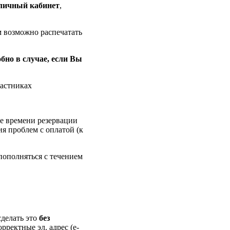
личный кабинет
,
м возможно распечатать
обно в случае, если Вы
частниках
ие времени резервации
ия проблем с оплатой (к
пополняться с течением
делать это
без
орректные эл. адрес (e-