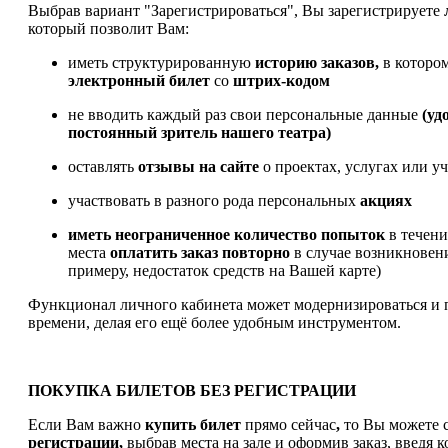
Выбрав вариант "Зарегистрироваться", Вы зарегистрируете
который позволит Вам:
иметь структурированную
историю заказов,
в которо
электронный билет
со
штрих-кодом
не вводить каждый раз свои персональные данные
(уд
постоянный зритель нашего театра)
оставлять
отзывы на сайте
о проектах, услугах или у
участвовать в разного рода персональных
акциях
иметь
неограниченное количество попыток
в течен
места
оплатить заказ
повторно
в случае возникновен
примеру, недостаток средств на Вашей карте)
Функционал личного кабинета может модернизироваться и 
времени, делая его ещё более удобным инструментом.
ПОКУПКА БИЛЕТОВ БЕЗ РЕГИСТРАЦИИ
Если Вам важно
купить билет
прямо сейчас
,
то Вы можете с
регистрации,
выбрав места на зале и оформив заказ, введя к