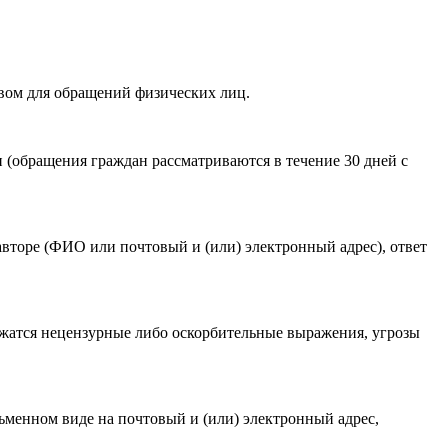
вом для обращений физических лиц.
акомлен(-а) с
Политикой ГАУКСО «УГТЭ» в отношении
(обращения граждан рассматриваются в течение 30 дней с
гории мероприятия
.
авторе (ФИО или почтовый и (или) электронный адрес), ответ
ржатся нецензурные либо оскорбительные выражения, угрозы
ьменном виде на почтовый и (или) электронный адрес,