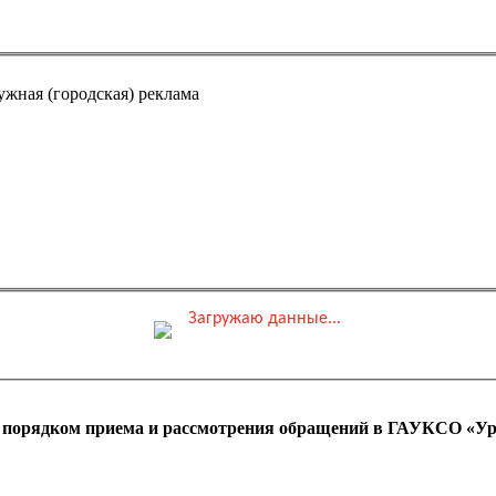
ужная (городская) реклама
Загружаю данные...
0 ₽
ные места
Обшая стоимость заказа
с порядком приема и рассмотрения обращений в ГАУКСО «Ур
 оплаты ПК)
Адрес эл. почты (e-mai